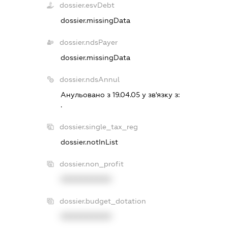
dossier.esvDebt
dossier.missingData
dossier.ndsPayer
dossier.missingData
dossier.ndsAnnul
Анульовано з 19.04.05 у зв'язку з:
.
dossier.single_tax_reg
dossier.notInList
dossier.non_profit
XXXXXXXXXX
dossier.budget_dotation
XXXXXXXXXX