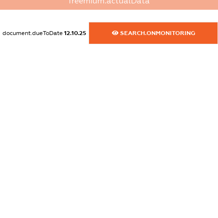
freemium.actualData
dossier.commercial_info.fax
XXXXXXXXXX
document.dueToDate
12.10.25
SEARCH.ONMONITORING
dossier.commercial_info.email
XXXXXXXXXX
dossier.commercial_info.website
XXXXXXXXXX
dossier.commercial_info.activity
XXXXXXXXXX
freemium.exampleText_1
freemium.exampleText_2
freemium.anonymousPerSearch2
FREEMIUM.DETAILS
FREEMIUM.REGISTER