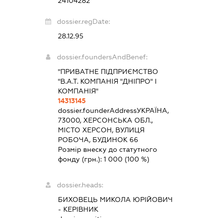
24104282
dossier.regDate:
28.12.95
dossier.foundersAndBenef:
"ПРИВАТНЕ ПІДПРИЄМСТВО
"В.А.Т. КОМПАНІЯ "ДНІПРО" І
КОМПАНІЯ"
14313145
dossier.founderAddress
УКРАЇНА,
73000, ХЕРСОНСЬКА ОБЛ.,
МІСТО ХЕРСОН, ВУЛИЦЯ
РОБОЧА, БУДИНОК 66
Розмір внеску до статутного
фонду (грн.):
1 000
(100 %)
dossier.heads:
БИХОВЕЦЬ МИКОЛА ЮРІЙОВИЧ
-
КЕРІВНИК