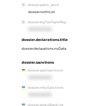
dossier.palne_akciz
dossier.notInList
dossier.bigTaxPayerReg
XXXXXXXXXX
dossier.declarations.title
dossier.declarations.noData
dossier.sanctions
dossier.specSanctions
XXXXXXXXXX
dossier.rnboSanctions
XXXXXXXXXX
dossier.amkuBlackList