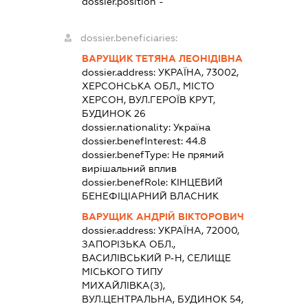
dossier.position -
dossier.beneficiaries:
ВАРУЩИК ТЕТЯНА ЛЕОНІДІВНА
dossier.address:
УКРАЇНА, 73002,
ХЕРСОНСЬКА ОБЛ., МІСТО
ХЕРСОН, ВУЛ.ГЕРОЇВ КРУТ,
БУДИНОК 26
dossier.nationality:
Україна
dossier.benefInterest:
44.8
dossier.benefType:
Не прямий
вирішальний вплив
dossier.benefRole:
КІНЦЕВИЙ
БЕНЕФІЦІАРНИЙ ВЛАСНИК
ВАРУЩИК АНДРІЙ ВІКТОРОВИЧ
dossier.address:
УКРАЇНА, 72000,
ЗАПОРІЗЬКА ОБЛ.,
ВАСИЛІВСЬКИЙ Р-Н, СЕЛИЩЕ
МІСЬКОГО ТИПУ
МИХАЙЛІВКА(З),
ВУЛ.ЦЕНТРАЛЬНА, БУДИНОК 54,