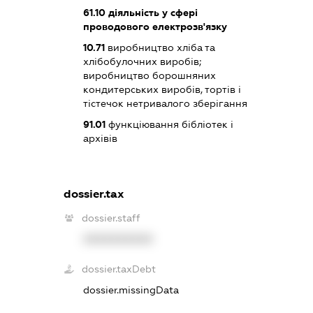
61.10
діяльність у сфері
проводового електрозв'язку
10.71
виробництво хліба та
хлібобулочних виробів;
виробництво борошняних
кондитерських виробів, тортів і
тістечок нетривалого зберігання
91.01
функціювання бібліотек і
архівів
dossier.tax
dossier.staff
XXXXXXXXXX
dossier.taxDebt
dossier.missingData