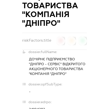
ТОВАРИСТВА
"КОМПАНІЯ
"ДНІПРО"
riskFactors.title
0
0
0
dossier.fullName:
ДОЧІРНЄ ПІДПРИЄМСТВО
"ДНІПРО - СЕРВІС" ВІДКРИТОГО
АКЦІОНЕРНОГО ТОВАРИСТВА
"КОМПАНІЯ "ДНІПРО"
dossier.opfSubType:
-
dossier.edrpo: