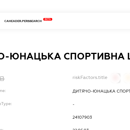
BETA
CAHEADER.PERSSEARCH
О-ЮНАЦЬКА СПОРТИВНА 
riskFactors.title
0
0
me:
ДИТЯЧО-ЮНАЦЬКА СПОРТ
bType:
-
24107903
e: