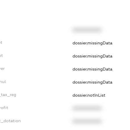
XXXXXXXXXX
bt
dossier.missingData
bt
dossier.missingData
yer
dossier.missingData
nul
dossier.missingData
_tax_reg
dossier.notInList
ofit
XXXXXXXXXX
t_dotation
XXXXXXXXXX