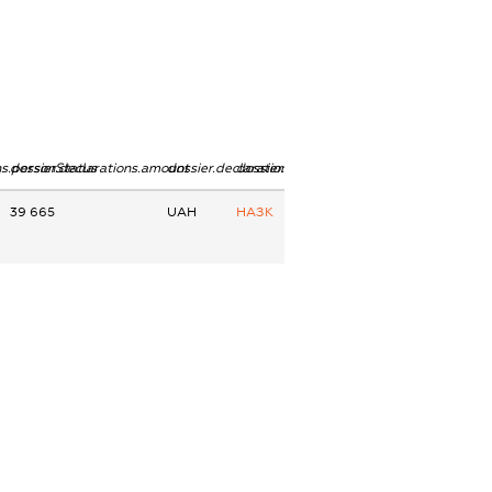
ns.personStatus
dossier.declarations.amount
dossier.declarations.currency
dossier.declarations.source
39 665
UAH
НАЗК