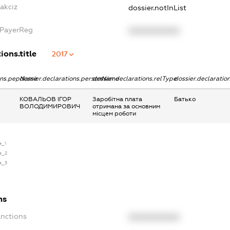
akciz
dossier.notInList
xPayerReg
XXXXXXXXXX
ions.title
2017
ions.pepName
dossier.declarations.personName
dossier.declarations.relType
dossier.declaratio
КОВАЛЬОВ ІГОР
Заробітна плата
Батько
ВОЛОДИМИРОВИЧ
отримана за основним
місцем роботи
e_1
se_2
se_3
ns
anctions
XXXXXXXXXX