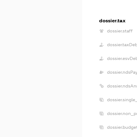
dossier.tax
dossier.staff
dossier.taxDe
dossier.esvDe
dossier.ndsPa
dossier.ndsAn
dossier.single
dossier.non_pr
dossier.budge