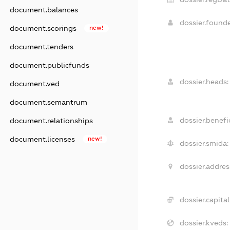
document.balances
dossier.found
document.scorings
new!
document.tenders
document.publicfunds
dossier.heads:
document.ved
document.semantrum
dossier.benefic
document.relationships
document.licenses
new!
dossier.smida:
dossier.addres
dossier.capital
dossier.kveds: