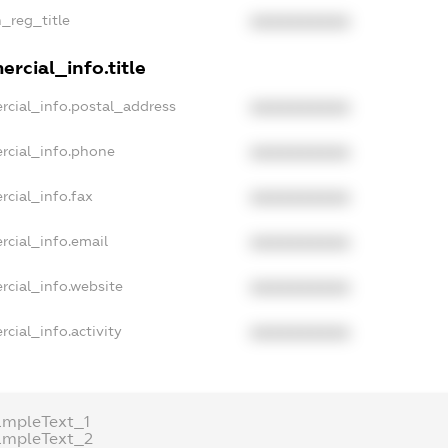
n_reg_title
XXXXXXXXXX
rcial_info.title
rcial_info.postal_address
XXXXXXXXXX
rcial_info.phone
XXXXXXXXXX
rcial_info.fax
XXXXXXXXXX
rcial_info.email
XXXXXXXXXX
rcial_info.website
XXXXXXXXXX
cial_info.activity
XXXXXXXXXX
ampleText_1
ampleText_2