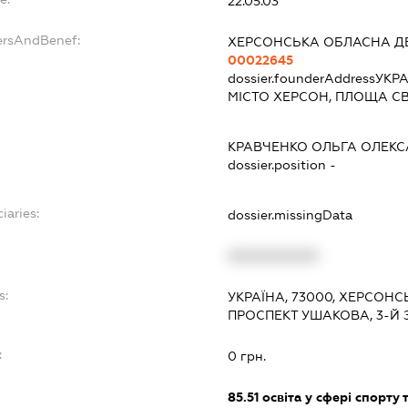
22.05.03
ersAndBenef:
ХЕРСОНСЬКА ОБЛАСНА Д
00022645
dossier.founderAddress
УКРА
МІСТО ХЕРСОН, ПЛОЩА С
КРАВЧЕНКО ОЛЬГА ОЛЕКС
dossier.position -
iaries:
dossier.missingData
XXXXXXXXXX
s:
УКРАЇНА, 73000, ХЕРСОНС
ПРОСПЕКТ УШАКОВА, 3-Й З
:
0 грн.
85.51
освіта у сфері спорту 