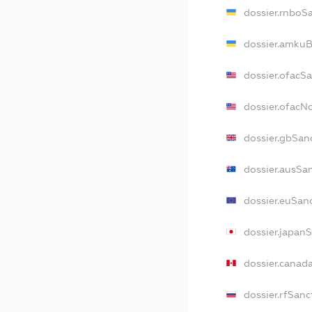
dossier.rnboS
dossier.amkuB
dossier.ofacS
dossier.ofac
dossier.gbSan
dossier.ausSa
dossier.euSan
dossier.japan
dossier.canad
dossier.rfSanc