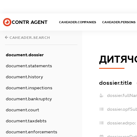
CONTR AGENT
CAHEADER.COMPANIES
CAHEADER.PERSONS
CAHEADER.SEARCH
document.dossier
ДИТЯЧ
document.statements
document.history
dossier.title
document.inspections
dossier.fullNa
document.bankruptcy
dossier.opfSu
document.court
document.taxdebts
dossier.edrpo:
document.enforcements
dossier.regDat