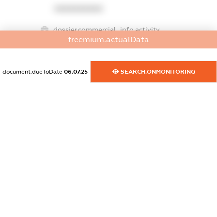
XXXXXXXXXX
dossier.commercial_info.activity
freemium.actualData
XXXXXXXXXX
document.dueToDate
06.07.25
SEARCH.ONMONITORING
freemium.exampleText_1
freemium.exampleText_2
freemium.anonymousPerSearch2
FREEMIUM.DETAILS
FREEMIUM.REGISTER