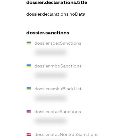
dossier.declarations.title
dossier.declarations.noData
dossier.sanctions
dossier.specSanctions
XXXXXXXXXX
dossier.rnboSanctions
XXXXXXXXXX
dossier.amkuBlackList
XXXXXXXXXX
dossier.ofacSanctions
XXXXXXXXXX
dossier.ofacNonSdnSanctions