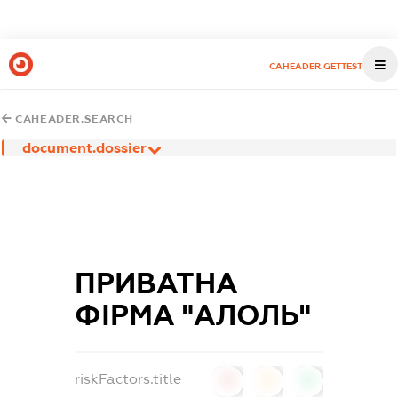
CAHEADER.GETTEST
CAHEADER.SEARCH
document.dossier
ПРИВАТНА
ФІРМА "АЛОЛЬ"
riskFactors.title
0
0
0