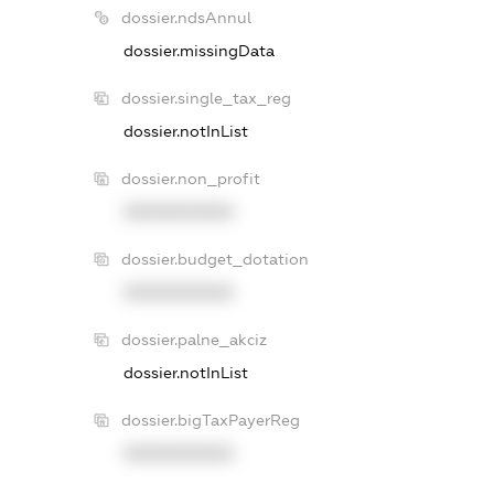
dossier.ndsAnnul
dossier.missingData
dossier.single_tax_reg
dossier.notInList
dossier.non_profit
XXXXXXXXXX
dossier.budget_dotation
XXXXXXXXXX
dossier.palne_akciz
dossier.notInList
dossier.bigTaxPayerReg
XXXXXXXXXX