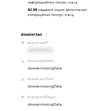
інформаційних послуг, н.в.і.у.
82.99
надання інших допоміжних
комерційних послуг, н.в.і.у.
dossier.tax
dossier.staff
XXXXXXXXXX
dossier.taxDebt
dossier.missingData
dossier.esvDebt
dossier.missingData
dossier.ndsPayer
dossier.missingData