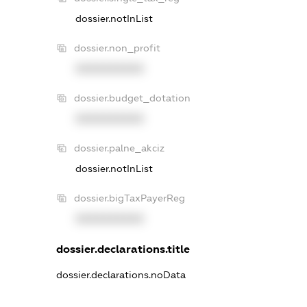
dossier.notInList
dossier.non_profit
XXXXXXXXXX
dossier.budget_dotation
XXXXXXXXXX
dossier.palne_akciz
dossier.notInList
dossier.bigTaxPayerReg
XXXXXXXXXX
dossier.declarations.title
dossier.declarations.noData