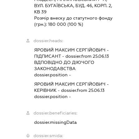
ВУЛ. БУГАЇВСЬКА, БУД. 46, КОРП. 2,
КВ 39
Розмір внеску до статутного фонду
(грн.):
180 000
(100 %)
dossier.heads:
ЯРОВИЙ МАКСИМ СЕРГІЙОВИЧ
-
ПІДПИСАНТ
- dossier.from 25.06.13
ВДПОВІДНО ДО ДІЮЧОГО
ЗАКОНОДАВСТВА
dossier.position -
ЯРОВИЙ МАКСИМ СЕРГІЙОВИЧ
-
КЕРІВНИК
- dossier.from 25.06.13
dossier.position -
dossier.beneficiaries:
dossier.missingData
dossier.smida: