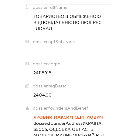
dossier.fullName:
ТОВАРИСТВО З ОБМЕЖЕНОЮ
ВІДПОВІДАЛЬНІСТЮ
ПРОГРЕС
ГЛОБАЛ
dossier.opfSubType:
-
dossier.edrpo:
24118918
dossier.regDate:
24.04.00
dossier.foundersAndBenef:
ЯРОВИЙ МАКСИМ СЕРГІЙОВИЧ
dossier.founderAddress
УКРАЇНА,
65005, ОДЕСЬКА ОБЛАСТЬ,
М.ОДЕСА, МАЛИНОВСЬКИЙ Р-Н,