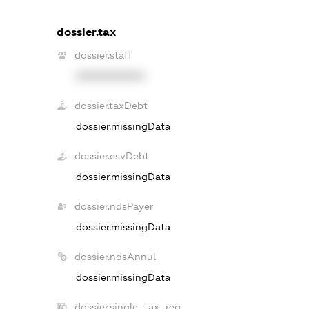
dossier.tax
dossier.staff
XXXXXXXXXX
dossier.taxDebt
dossier.missingData
dossier.esvDebt
dossier.missingData
dossier.ndsPayer
dossier.missingData
dossier.ndsAnnul
dossier.missingData
dossier.single_tax_reg