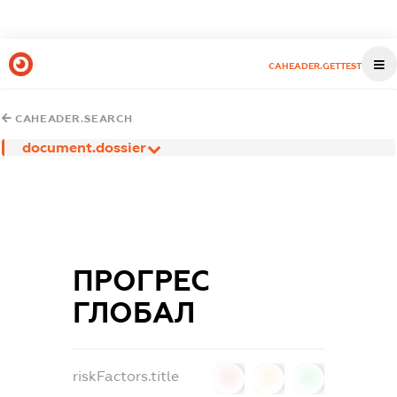
CAHEADER.GETTEST
CAHEADER.SEARCH
document.dossier
ПРОГРЕС
ГЛОБАЛ
riskFactors.title
0
0
0