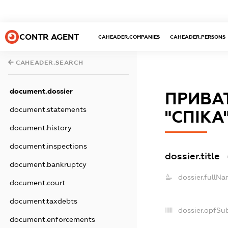
CONTR AGENT
CAHEADER.COMPANIES
CAHEADER.PERSONS
CAHEADER.SEARCH
document.dossier
ПРИВА
document.statements
"СПІКА
document.history
document.inspections
dossier.title
document.bankruptcy
dossier.fullNa
document.court
document.taxdebts
dossier.opfSu
document.enforcements