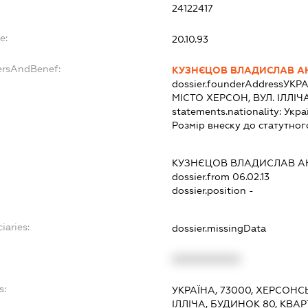
24122417
e:
20.10.93
ersAndBenef:
КУЗНЄЦОВ ВЛАДИСЛАВ А
dossier.founderAddress
УКРА
МІСТО ХЕРСОН, ВУЛ. ІЛЛІЧ
statements.nationality:
Укра
Розмір внеску до статутног
КУЗНЄЦОВ ВЛАДИСЛАВ А
dossier.from 06.02.13
dossier.position -
iaries:
dossier.missingData
XXXXXXXXXX
s:
УКРАЇНА, 73000, ХЕРСОНС
ІЛЛІЧА, БУДИНОК 80, КВАР