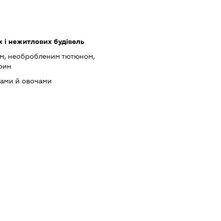
 і нежитлових будівель
ом, необробленим тютюном,
рин
тами й овочами