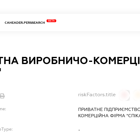
BETA
CAHEADER.PERSSEARCH
ТНА ВИРОБНИЧО-КОМЕРЦІ
"
riskFactors.title
0
0
me:
ПРИВАТНЕ ПІДПРИЄМСТВ
КОМЕРЦІЙНА ФІРМА "СПІК
bType:
-