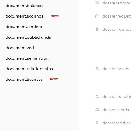
dossier.edrpo:
document.balances
dossier.regDat
document.scorings
new!
document.tenders
dossier.found
document.publicfunds
document.ved
document.semantrum
dossier.heads:
document.relationships
document.licenses
new!
dossier.benefic
dossier.smida:
dossier.addres