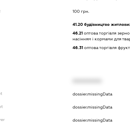
:
100 грн.
41.20
будівництво житлових
46.21
оптова торгівля зерн
насінням і кормами для тва
46.31
оптова торгівля фрук
XXXXXXXXXX
bt
dossier.missingData
bt
dossier.missingData
yer
dossier.missingData