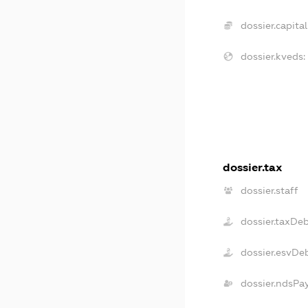
dossier.capital
dossier.kveds:
dossier.tax
dossier.staff
dossier.taxDe
dossier.esvDe
dossier.ndsPa