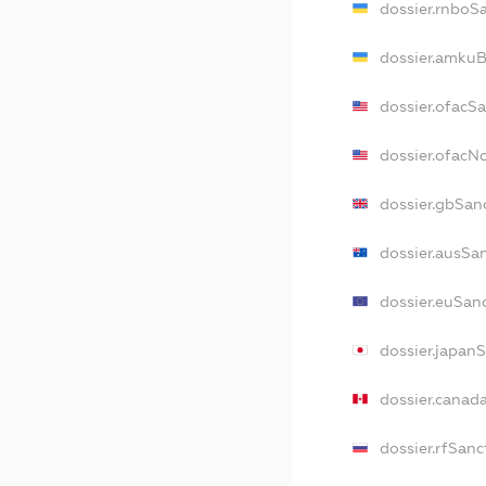
dossier.rnboS
dossier.amkuB
dossier.ofacS
dossier.ofac
dossier.gbSan
dossier.ausSa
dossier.euSan
dossier.japan
dossier.canad
dossier.rfSanc