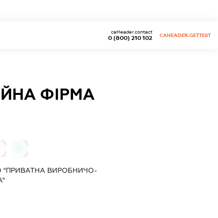
caHeader.contact
CAHEADER.GETTEST
0 (800) 210 102
ЙНА ФІРМА
0
О "ПРИВАТНА ВИРОБНИЧО-
А"