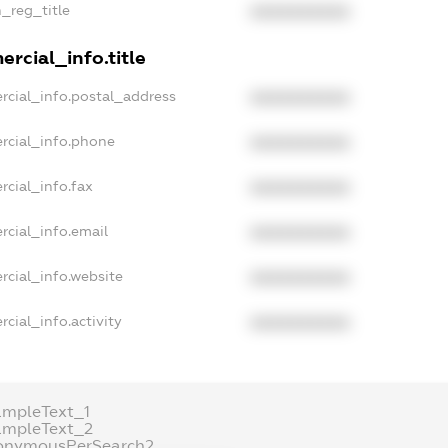
n_reg_title
XXXXXXXXXX
rcial_info.title
rcial_info.postal_address
XXXXXXXXXX
rcial_info.phone
XXXXXXXXXX
rcial_info.fax
XXXXXXXXXX
rcial_info.email
XXXXXXXXXX
rcial_info.website
XXXXXXXXXX
cial_info.activity
XXXXXXXXXX
ampleText_1
ampleText_2
onymousPerSearch2