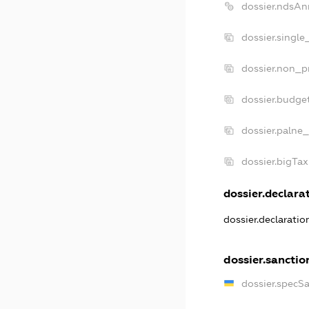
dossier.ndsAn
dossier.single
dossier.non_pr
dossier.budge
dossier.palne_
dossier.bigTa
dossier.declarat
dossier.declarati
dossier.sanctio
dossier.specS