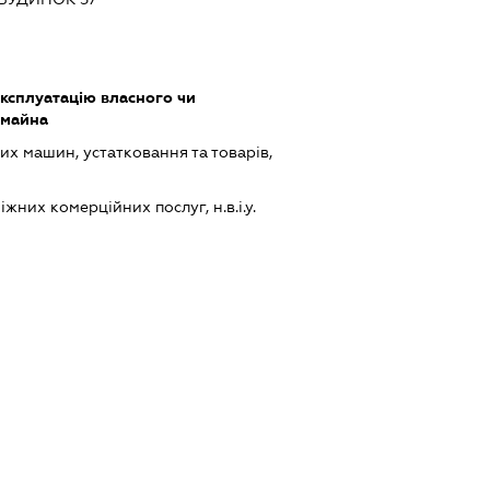
ксплуатацію власного чи
 майна
х машин, устатковання та товарів,
них комерційних послуг, н.в.і.у.