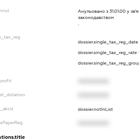
nnul
Анульовано з 31.01.00 у зв'я
законодавством
.
le_tax_reg
dossier.single_tax_reg_date -
dossier.single_tax_reg_rate 
dossier.single_tax_reg_grou
profit
XXXXXXXXXX
et_dotation
XXXXXXXXXX
e_akciz
dossier.notInList
axPayerReg
XXXXXXXXXX
tions.title