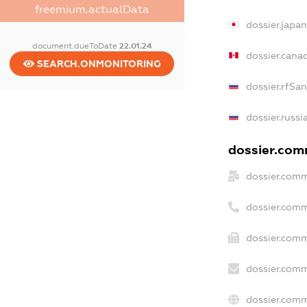
freemium.actualData
dossier.japa
document.dueToDate
22.01.24
dossier.cana
SEARCH.ONMONITORING
dossier.rfSa
dossier.russi
dossier.comm
dossier.comm
dossier.comm
dossier.comm
dossier.comm
dossier.comm