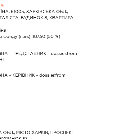
ИЧ
ЇНА, 61005, ХАРКІВСЬКА ОБЛ.,
ТАЛІСТА, БУДИНОК 8, КВАРТИРА
їна
о фонду (грн.):
187,50
(50 %)
ВНА
-
ПРЕДСТАВНИК
- dossier.from
НІ
ВНА
-
КЕРІВНИК
- dossier.from
КА ОБЛ., МІСТО ХАРКІВ, ПРОСПЕКТ
 БУДИНОК 57