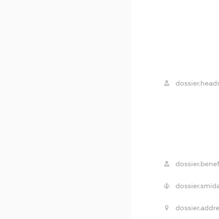
dossier.heads
dossier.benef
dossier.smida
dossier.addre