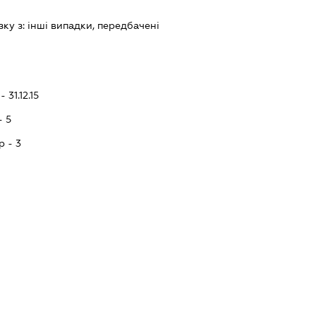
зку з:
iншi випадки, передбаченi
 31.12.15
- 5
p - 3