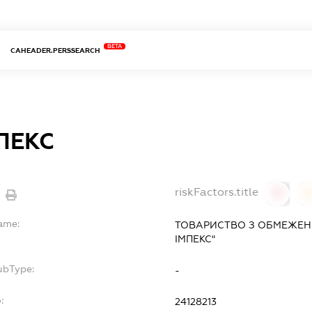
BETA
CAHEADER.PERSSEARCH
МПЕКС
riskFactors.title
0
Name:
ТОВАРИСТВО З ОБМЕЖЕНО
ІМПЕКС"
ubType:
-
:
24128213