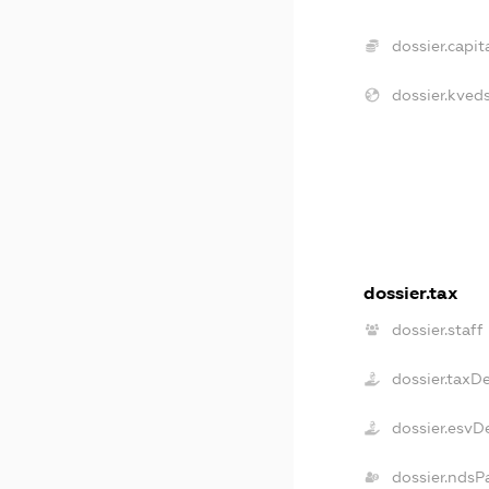
dossier.capita
dossier.kveds
dossier.tax
dossier.staff
dossier.taxD
dossier.esvD
dossier.ndsP