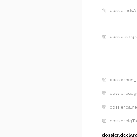
dossier.ndsA
dossier.sing
dossier.non_
dossier.budg
dossier.paln
dossier.bigT
dossier.declara