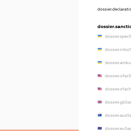
dossier.declarat
dossier.sancti
dossier.spec
dossier.rnbo
dossier.amku
dossier.ofac
dossier.ofa
dossier.gbSa
dossier.ausS
dossier.euSa