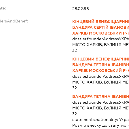
te:
28.02.96
ndersAndBenef:
КІНЦЕВИЙ БЕНЕФІЦІАРНИ
БАНДУРА СЕРГІЙ ІВАНОВИЧ
ХАРКІВ МОСКОВСЬКИЙ Р-Н 
dossier.founderAddress
УКРА
МІСТО ХАРКІВ, ВУЛИЦЯ МЕ
32
КІНЦЕВИЙ БЕНЕФІЦІАРНИ
БАНДУРА ТЕТЯНА ІВАНІВНА
ХАРКІВ МОСКОВСЬКИЙ Р-Н 
dossier.founderAddress
УКРА
МІСТО ХАРКІВ, ВУЛИЦЯ МЕ
32
БАНДУРА ТЕТЯНА ІВАНІВ
dossier.founderAddress
УКРА
МІСТО ХАРКІВ, ВУЛИЦЯ МЕ
32
statements.nationality:
Укра
Розмір внеску до статутног