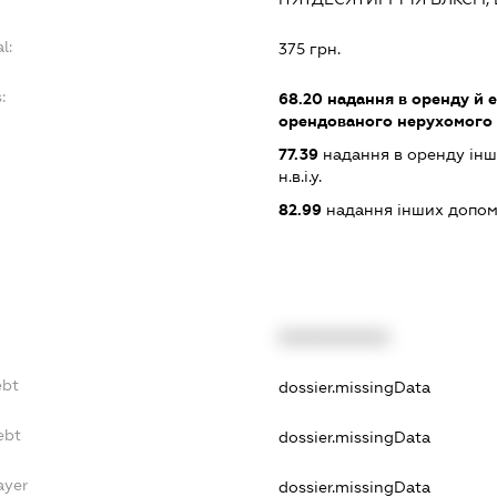
l:
375 грн.
:
68.20
надання в оренду й е
орендованого нерухомого
77.39
надання в оренду інши
н.в.і.у.
82.99
надання інших допоміж
XXXXXXXXXX
ebt
dossier.missingData
ebt
dossier.missingData
ayer
dossier.missingData