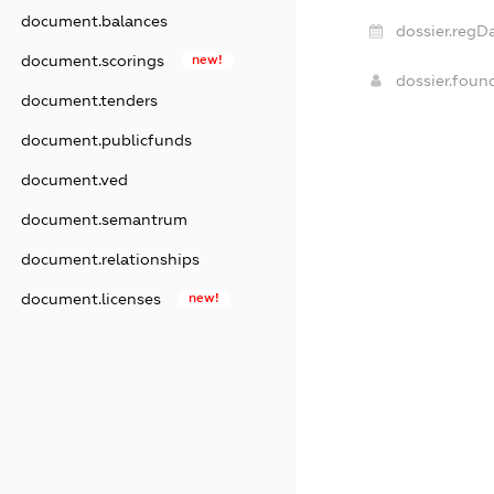
document.balances
dossier.regDa
document.scorings
new!
dossier.fou
document.tenders
document.publicfunds
document.ved
document.semantrum
document.relationships
document.licenses
new!