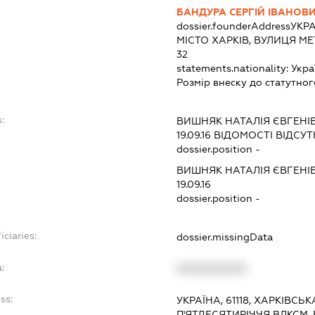
БАНДУРА СЕРГІЙ ІВАНОВ
dossier.founderAddress
УКРА
МІСТО ХАРКІВ, ВУЛИЦЯ МЕ
32
statements.nationality:
Укра
Розмір внеску до статутног
:
ВИШНЯК НАТАЛІЯ ЄВГЕНІ
19.09.16
ВІДОМОСТІ ВІДСУТ
dossier.position -
ВИШНЯК НАТАЛІЯ ЄВГЕНІ
19.09.16
dossier.position -
iciaries:
dossier.missingData
:
XXXXXXXXXX
ss:
УКРАЇНА, 61118, ХАРКІВСЬ
П'ЯТДЕСЯТИРІЧЧЯ ВЛКСМ,