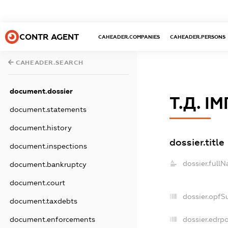
CONTR AGENT
CAHEADER.COMPANIES
CAHEADER.PERSONS
CAHEADER.SEARCH
document.dossier
Т.Д. І
document.statements
document.history
dossier.title
document.inspections
dossier.full
document.bankruptcy
document.court
dossier.opfS
document.taxdebts
dossier.edrpo
document.enforcements