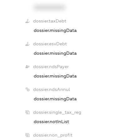
XXXXXXXXXX
dossier.taxDebt
dossier.missingData
dossier.esvDebt
dossier.missingData
dossier.ndsPayer
dossier.missingData
dossier.ndsAnnul
dossier.missingData
dossier.single_tax_reg
dossier.notInList
dossier.non_profit