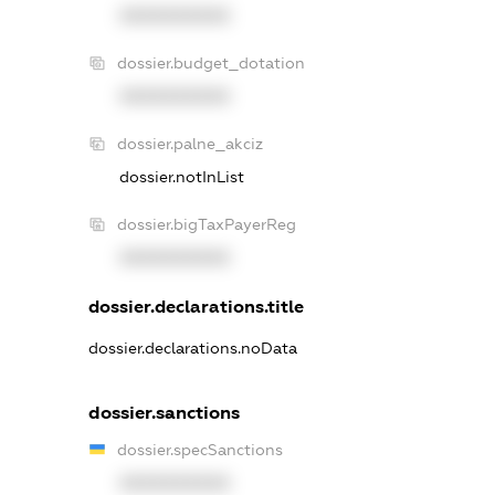
XXXXXXXXXX
dossier.budget_dotation
XXXXXXXXXX
dossier.palne_akciz
dossier.notInList
dossier.bigTaxPayerReg
XXXXXXXXXX
dossier.declarations.title
dossier.declarations.noData
dossier.sanctions
dossier.specSanctions
XXXXXXXXXX