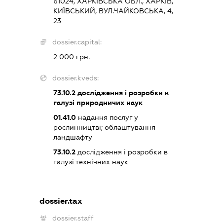
61024, ХАРКІВСЬКА ОБЛ., ХАРКІВ,
КИЇВСЬКИЙ, ВУЛ.ЧАЙКОВСЬКА, 4,
23
dossier.capital:
2 000 грн.
dossier.kveds:
73.10.2
дослідження і розробки в
галузі природничих наук
01.41.0
надання послуг у
рослинництві; облаштування
ландшафту
73.10.2
дослідження і розробки в
галузі технічних наук
dossier.tax
dossier.staff