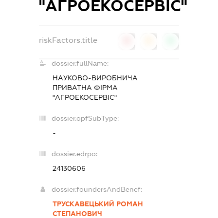
"АГРОЕКОСЕРВІС"
riskFactors.title
0
0
0
dossier.fullName:
НАУКОВО-ВИРОБНИЧА
ПРИВАТНА ФІРМА
"АГРОЕКОСЕРВІС"
dossier.opfSubType:
-
dossier.edrpo:
24130606
dossier.foundersAndBenef:
ТРУСКАВЕЦЬКИЙ РОМАН
СТЕПАНОВИЧ