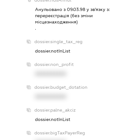
dossier.ndsAnnul
Анульовано з 09.03.98 у зв'язку з:
перереєстрацiя (без змiни
мiсцезнаходження)
.
dossier.single_tax_reg
dossier.notInList
dossier.non_profit
XXXXXXXXXX
dossier.budget_dotation
XXXXXXXXXX
dossier.palne_akciz
dossier.notInList
dossier.bigTaxPayerReg