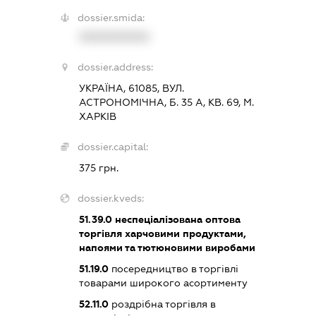
dossier.smida:
XXXXXXXXXX
dossier.address:
УКРАЇНА, 61085, ВУЛ.
АСТРОНОМІЧНА, Б. 35 А, КВ. 69, М.
ХАРКІВ
dossier.capital:
375 грн.
dossier.kveds:
51.39.0
неспеціалізована оптова
торгівля харчовими продуктами,
напоями та тютюновими виробами
51.19.0
посередництво в торгівлі
товарами широкого асортименту
52.11.0
роздрібна торгівля в