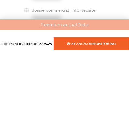
dossier.commercial_info.website
XXXXXXXXXX
freemium.actualData
dossier.commercial_info.activity
XXXXXXXXXX
document.dueToDate
15.08.25
SEARCH.ONMONITORING
freemium.exampleText_1
freemium.exampleText_2
freemium.anonymousPerSearch2
FREEMIUM.DETAILS
FREEMIUM.REGISTER