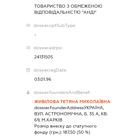
ТОВАРИСТВО З ОБМЕЖЕНОЮ
ВІДПОВІДАЛЬНІСТЮ "АНДІ"
dossier.opfSubType:
-
dossier.edrpo:
24131505
dossier.regDate:
03.01.96
dossier.foundersAndBenef:
ЖИВІЛОВА ТЕТЯНА МИКОЛАЇВНА
dossier.founderAddress
УКРАЇНА,
ВУЛ. АСТРОНОМІЧНА, Б. 35 А, КВ.
69, М.ХАРКІВ
Розмір внеску до статутного
фонду (грн.):
187,50
(50 %)