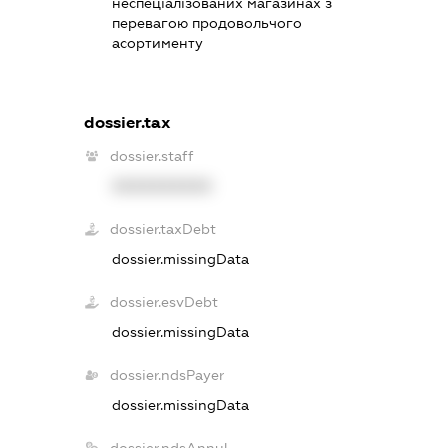
неспеціалізованих магазинах з
перевагою продовольчого
асортименту
dossier.tax
dossier.staff
XXXXXXXXXX
dossier.taxDebt
dossier.missingData
dossier.esvDebt
dossier.missingData
dossier.ndsPayer
dossier.missingData