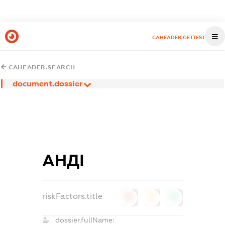
CAHEADER.GETTEST
CAHEADER.SEARCH
document.dossier
АНДІ
riskFactors.title
0
0
0
dossier.fullName: