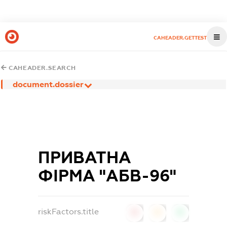
CAHEADER.GETTEST
CAHEADER.SEARCH
document.dossier
ПРИВАТНА
ФІРМА "АБВ-96"
riskFactors.title
0
0
0