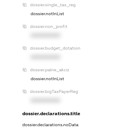
dossier.single_tax_reg
dossier.notInList
dossier.non_profit
XXXXXXXXXX
dossier.budget_dotation
XXXXXXXXXX
dossier.palne_akciz
dossier.notInList
dossier.bigTaxPayerReg
XXXXXXXXXX
dossier.declarations.title
dossier.declarations.noData