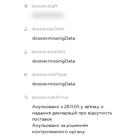
dossier.staff
XXXXXXXXXX
dossier.taxDebt
dossier.missingData
dossier.esvDebt
dossier.missingData
dossier.ndsPayer
dossier.missingData
dossier.ndsAnnul
Анульовано з 28.11.05 у зв'язку з:
надання декларацiй про вiдсутнiсть
поставок
Анульовано за рiшенням
контролюючого органу.