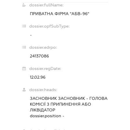
dossier.fullName:
ПРИВАТНА ФІРМА "АБВ-96"
dossier.opfSubType:
-
dossier.edrpo:
24137086
dossier.regDate:
12.02.96
dossier.heads:
ЗАСНОВНИК ЗАСНОВНИК
-
ГОЛОВА
КОМІСІЇ З ПРИПИНЕННЯ АБО
ЛІКВІДАТОР
dossier.position -