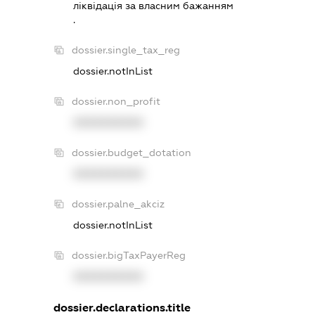
лiквiдацiя за власним бажанням
.
dossier.single_tax_reg
dossier.notInList
dossier.non_profit
XXXXXXXXXX
dossier.budget_dotation
XXXXXXXXXX
dossier.palne_akciz
dossier.notInList
dossier.bigTaxPayerReg
XXXXXXXXXX
dossier.declarations.title