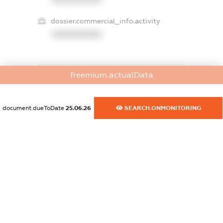
dossier.commercial_info.activity
XXXXXXXXXX
freemium.actualData
freemium.exampleText_1
freemium.exampleText_2
freemium.anonymousPerSearch2
document.dueToDate
25.06.26
SEARCH.ONMONITORING
FREEMIUM.DETAILS
FREEMIUM.REGISTER