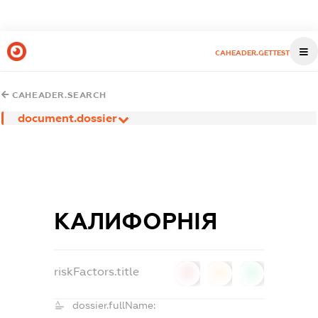
CAHEADER.GETTEST
CAHEADER.SEARCH
document.dossier
КАЛИФОРНІЯ
riskFactors.title
0
0
0
dossier.fullName: