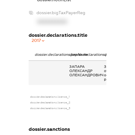
dossier.bigTaxPayerReg
XXXXXXXXXX
dossier.declarations.title
2017
dossier.declarations.pepName
dossier.declarations.personName
dossier.declarati
ЗАПАРА
Заробітна плата
ОЛЕКСАНДР
отримана за
ОЛЕКСАНДРОВИЧ
основним місцем
роботи
dossier.declarations.license_1
dossier.declarations.license_2
dossier.declarations.license_3
dossier.sanctions