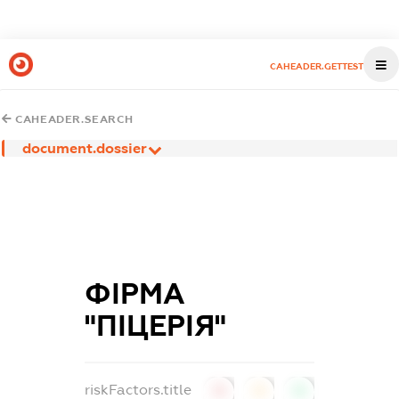
CAHEADER.GETTEST
CAHEADER.SEARCH
document.dossier
ФІРМА
"ПІЦЕРІЯ"
riskFactors.title
0
0
0