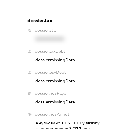
dossier.tax
dossier.staff
XXXXXXXXXX
dossier.taxDebt
dossier.missingData
dossier.esvDebt
dossier.missingData
dossier.ndsPayer
dossier.missingData
dossier.ndsAnnul
Анульовано з 03.01.00 у зв'язку
з:
новостворений СПД не є