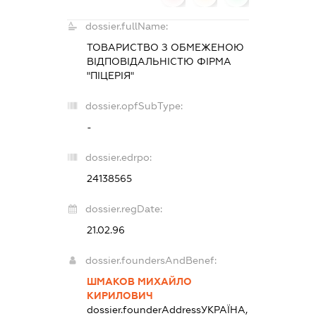
dossier.fullName:
ТОВАРИСТВО З ОБМЕЖЕНОЮ
ВІДПОВІДАЛЬНІСТЮ ФІРМА
"ПІЦЕРІЯ"
dossier.opfSubType:
-
dossier.edrpo:
24138565
dossier.regDate:
21.02.96
dossier.foundersAndBenef:
ШМАКОВ МИХАЙЛО
КИРИЛОВИЧ
dossier.founderAddress
УКРАЇНА,