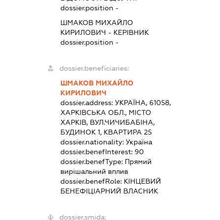
dossier.position -
ШМАКОВ МИХАЙЛО
КИРИЛОВИЧ
-
КЕРІВНИК
dossier.position -
dossier.beneficiaries:
ШМАКОВ МИХАЙЛО
КИРИЛОВИЧ
dossier.address:
УКРАЇНА, 61058,
ХАРКІВСЬКА ОБЛ., МІСТО
ХАРКІВ, ВУЛ.ЧИЧИБАБІНА,
БУДИНОК 1, КВАРТИРА 25
dossier.nationality:
Україна
dossier.benefInterest:
90
dossier.benefType:
Прямий
вирішальний вплив
dossier.benefRole:
КІНЦЕВИЙ
БЕНЕФІЦІАРНИЙ ВЛАСНИК
dossier.smida: