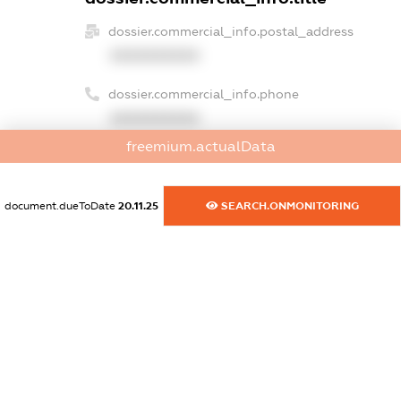
dossier.commercial_info.postal_address
XXXXXXXXXX
dossier.commercial_info.phone
XXXXXXXXXX
freemium.actualData
dossier.commercial_info.fax
XXXXXXXXXX
document.dueToDate
20.11.25
SEARCH.ONMONITORING
dossier.commercial_info.email
XXXXXXXXXX
dossier.commercial_info.website
XXXXXXXXXX
dossier.commercial_info.activity
XXXXXXXXXX