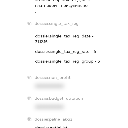
платником - призупинено
.
dossier.single_tax_reg
dossier.single_tax_reg_date -
31.12.15
dossier.single_tax_reg_rate - 5
dossier.single_tax_reg_group - 3
dossier.non_profit
XXXXXXXXXX
dossier.budget_dotation
XXXXXXXXXX
dossier.palne_akciz
dossier.notInList