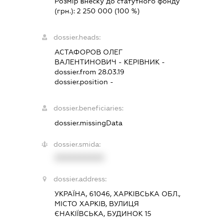
Розмір внеску до статутного фонду
(грн.):
2 250 000
(100 %)
dossier.heads:
АСТАФОРОВ ОЛЕГ
ВАЛЕНТИНОВИЧ
-
КЕРІВНИК
-
dossier.from 28.03.19
dossier.position -
dossier.beneficiaries:
dossier.missingData
dossier.smida:
XXXXXXXXXX
dossier.address:
УКРАЇНА, 61046, ХАРКІВСЬКА ОБЛ.,
МІСТО ХАРКІВ, ВУЛИЦЯ
ЄНАКІЇВСЬКА, БУДИНОК 15