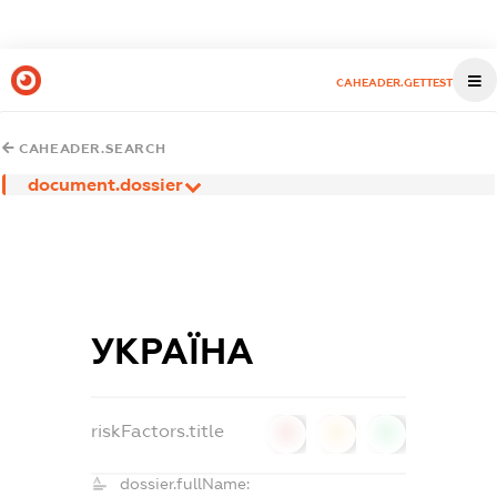
CAHEADER.GETTEST
CAHEADER.SEARCH
document.dossier
УКРАЇНА
riskFactors.title
0
0
0
dossier.fullName: