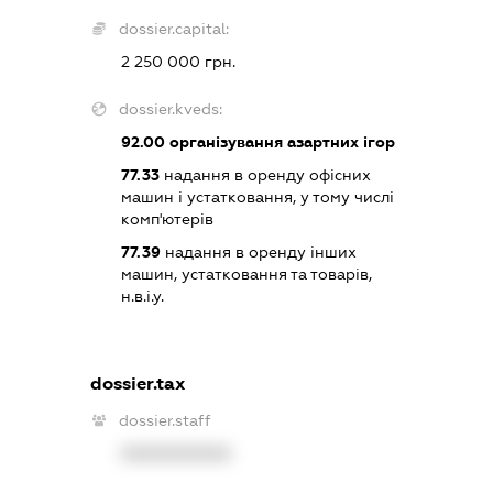
dossier.capital:
2 250 000 грн.
dossier.kveds:
92.00
організування азартних ігор
77.33
надання в оренду офісних
машин і устатковання, у тому числі
комп'ютерів
77.39
надання в оренду інших
машин, устатковання та товарів,
н.в.і.у.
dossier.tax
dossier.staff
XXXXXXXXXX