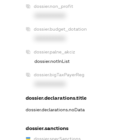
dossier.non_profit
XXXXXXXXXX
dossier.budget_dotation
XXXXXXXXXX
dossier.palne_akciz
dossier.notInList
dossier.bigTaxPayerReg
XXXXXXXXXX
dossier.declarations.title
dossier.declarations.noData
dossier.sanctions
dossier.specSanctions