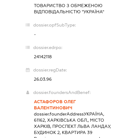
ТОВАРИСТВО З ОБМЕЖЕНОЮ
ВІДПОВІДАЛЬНІСТЮ "УКРАЇНА"
dossier.opfSubType:
-
dossier.edrpo:
24142118
dossier.regDate:
26.03.96
dossier.foundersAndBenef:
АСТАФОРОВ ОЛЕГ
ВАЛЕНТИНОВИЧ
dossier.founderAddress
УКРАЇНА,
61162, ХАРКІВСЬКА ОБЛ., МІСТО
ХАРКІВ, ПРОСПЕКТ ЛЬВА ЛАНДАУ,
БУДИНОК 2, КВАРТИРА 39