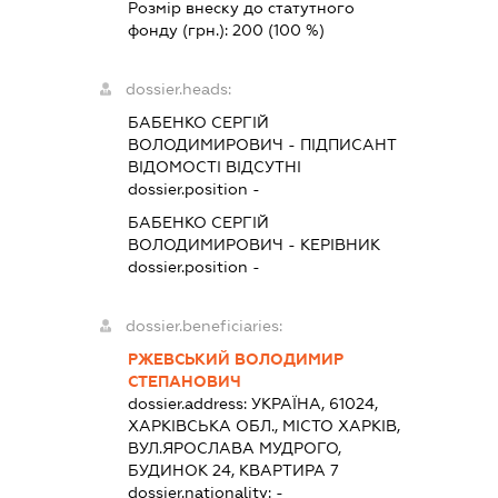
Розмір внеску до статутного
фонду (грн.):
200
(100 %)
dossier.heads:
БАБЕНКО СЕРГІЙ
ВОЛОДИМИРОВИЧ
-
ПІДПИСАНТ
ВІДОМОСТІ ВІДСУТНІ
dossier.position -
БАБЕНКО СЕРГІЙ
ВОЛОДИМИРОВИЧ
-
КЕРІВНИК
dossier.position -
dossier.beneficiaries:
РЖЕВСЬКИЙ ВОЛОДИМИР
СТЕПАНОВИЧ
dossier.address:
УКРАЇНА, 61024,
ХАРКІВСЬКА ОБЛ., МІСТО ХАРКІВ,
ВУЛ.ЯРОСЛАВА МУДРОГО,
БУДИНОК 24, КВАРТИРА 7
dossier.nationality:
-