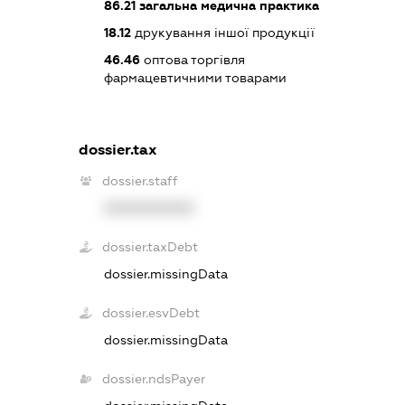
86.21
загальна медична практика
18.12
друкування іншої продукції
46.46
оптова торгівля
фармацевтичними товарами
dossier.tax
dossier.staff
XXXXXXXXXX
dossier.taxDebt
dossier.missingData
dossier.esvDebt
dossier.missingData
dossier.ndsPayer