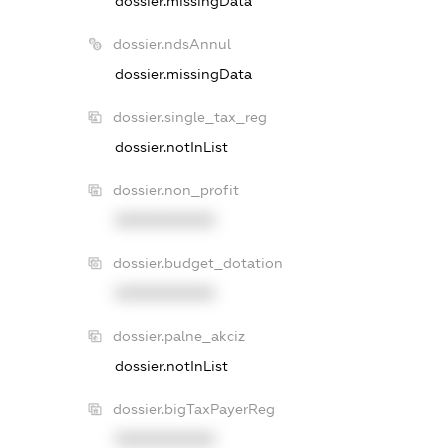
dossier.missingData
dossier.ndsAnnul
dossier.missingData
dossier.single_tax_reg
dossier.notInList
dossier.non_profit
XXXXXXXXXX
dossier.budget_dotation
XXXXXXXXXX
dossier.palne_akciz
dossier.notInList
dossier.bigTaxPayerReg
XXXXXXXXXX