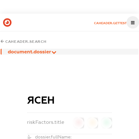
CAHEADER.GETTEST
CAHEADER.SEARCH
document.dossier
ЯСЕН
riskFactors.title
0
0
0
dossier.fullName: