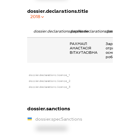
dossier.declarations.title
2018
dossier.declarations.pepName
dossier.declarations.personName
dossier.declaratio
РАХМАІЛ
Заробітна плата
АНАСТАСІЯ
отримана за
ВІТАУТАСІВНА
основним місцем
роботи
dossier.declarations.license_1
dossier.declarations.license_2
dossier.declarations.license_3
dossier.sanctions
dossier.specSanctions
XXXXXXXXXX