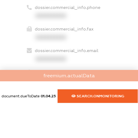
dossier.commercial_info.phone
XXXXXXXXXX
dossier.commercial_info.fax
XXXXXXXXXX
dossier.commercial_info.email
XXXXXXXXXX
dossier.commercial_info.website
freemium.actualData
XXXXXXXXXX
dossier.commercial_info.activity
document.dueToDate
01.04.23
SEARCH.ONMONITORING
XXXXXXXXXX
freemium.exampleText_1
freemium.exampleText_2