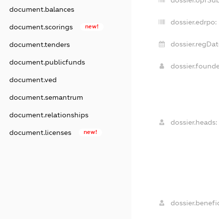
dossier.opfSu
document.balances
dossier.edrpo:
document.scorings
new!
dossier.regDat
document.tenders
document.publicfunds
dossier.found
document.ved
document.semantrum
document.relationships
dossier.heads:
document.licenses
new!
dossier.benefic