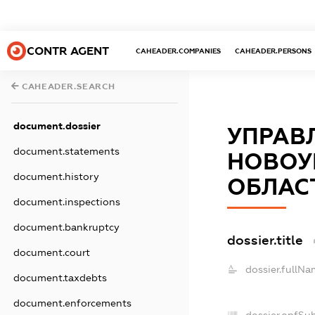
CONTR AGENT
CAHEADER.COMPANIES
CAHEADER.PERSONS
CAHEADER.SEARCH
document.dossier
УПРАВ
document.statements
НОВОУ
document.history
ОБЛАС
document.inspections
document.bankruptcy
dossier.title
document.court
dossier.fullNa
document.taxdebts
document.enforcements