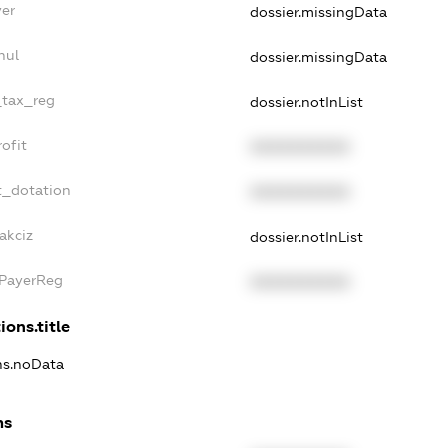
yer
dossier.missingData
nul
dossier.missingData
_tax_reg
dossier.notInList
ofit
XXXXXXXXXX
t_dotation
XXXXXXXXXX
akciz
dossier.notInList
xPayerReg
XXXXXXXXXX
ions.title
ons.noData
ns