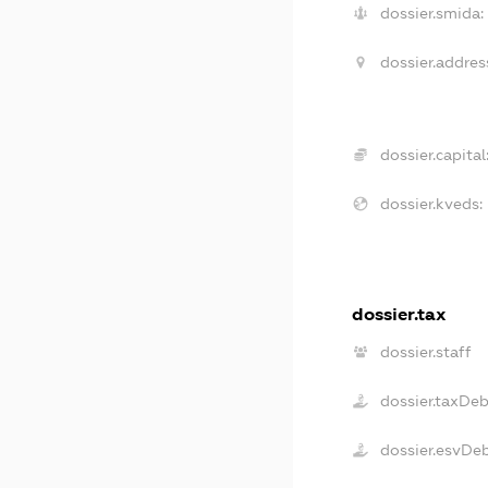
dossier.smida:
dossier.addres
dossier.capital
dossier.kveds:
dossier.tax
dossier.staff
dossier.taxDe
dossier.esvDe