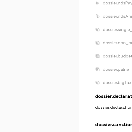
dossier.ndsPa
dossier.ndsAn
dossier.single
dossier.non_pr
dossier.budge
dossier.palne_
dossier.bigTa
dossier.declarat
dossier.declarati
dossier.sanctio