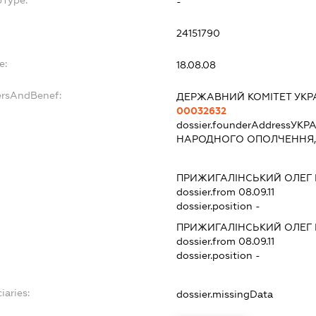
bType:
-
24151790
e:
18.08.08
ersAndBenef:
ДЕРЖАВНИЙ КОМІТЕТ УКРА
00032632
dossier.founderAddress
УКРА
НАРОДНОГО ОПОЛЧЕННЯ,
ПРИЖИГАЛІНСЬКИЙ ОЛЕГ
dossier.from 08.09.11
dossier.position -
ПРИЖИГАЛІНСЬКИЙ ОЛЕГ
dossier.from 08.09.11
dossier.position -
iaries:
dossier.missingData