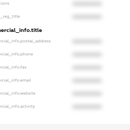
tions
XXXXXXXXXX
n_reg_title
XXXXXXXXXX
rcial_info.title
rcial_info.postal_address
XXXXXXXXXX
rcial_info.phone
XXXXXXXXXX
rcial_info.fax
XXXXXXXXXX
rcial_info.email
XXXXXXXXXX
rcial_info.website
XXXXXXXXXX
cial_info.activity
XXXXXXXXXX