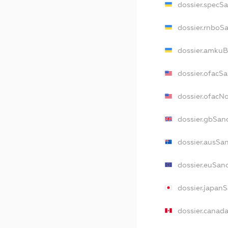
dossier.specS
dossier.rnboS
dossier.amkuB
dossier.ofacS
dossier.ofac
dossier.gbSan
dossier.ausSa
dossier.euSan
dossier.japan
dossier.canad