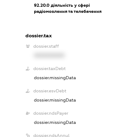
92.20.0
діяльність у сфері
радіомовлення та телебачення
dossier.tax
dossier.staff
XXXXXXXXXX
dossier.taxDebt
dossier.missingData
dossier.esvDebt
dossier.missingData
dossier.ndsPayer
dossier.missingData
dossier.ndsAnnul