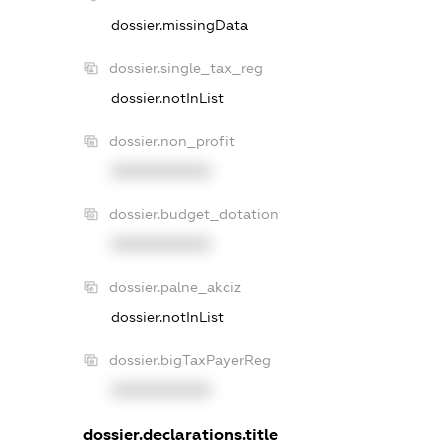
dossier.missingData
dossier.single_tax_reg
dossier.notInList
dossier.non_profit
XXXXXXXXXX
dossier.budget_dotation
XXXXXXXXXX
dossier.palne_akciz
dossier.notInList
dossier.bigTaxPayerReg
XXXXXXXXXX
dossier.declarations.title