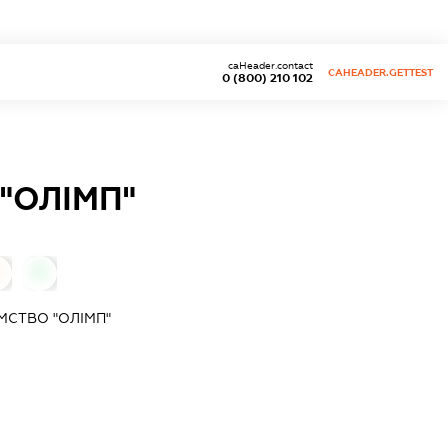
caHeader.contact
CAHEADER.GETTEST
0 (800) 210 102
"ОЛІМП"
0
0
МСТВО "ОЛІМП"