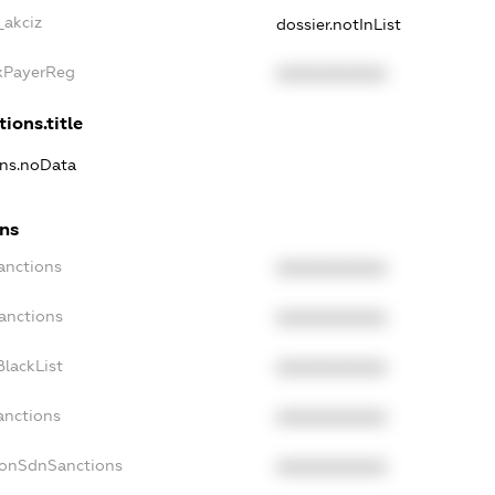
_akciz
dossier.notInList
axPayerReg
XXXXXXXXXX
tions.title
ons.noData
ons
anctions
XXXXXXXXXX
anctions
XXXXXXXXXX
lackList
XXXXXXXXXX
anctions
XXXXXXXXXX
NonSdnSanctions
XXXXXXXXXX