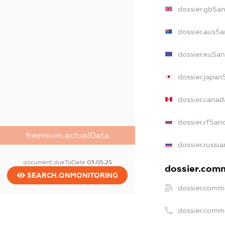
dossier.gbSa
dossier.ausSa
dossier.euSan
dossier.japan
dossier.cana
dossier.rfSan
freemium.actualData
dossier.russi
document.dueToDate
03.05.25
dossier.comm
SEARCH.ONMONITORING
dossier.comm
dossier.comm