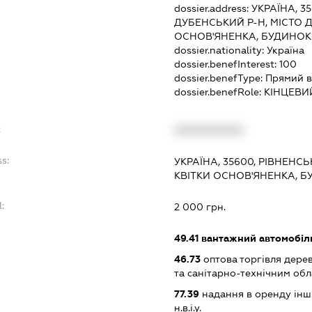
dossier.address:
УКРАЇНА, 3
ДУБЕНСЬКИЙ Р-Н, МІСТО Д
ОСНОВ'ЯНЕНКА, БУДИНОК
dossier.nationality:
Україна
dossier.benefInterest:
100
dossier.benefType:
Прямий в
dossier.benefRole:
КІНЦЕВИ
:
XXXXXXXXXX
s:
УКРАЇНА, 35600, РІВНЕНС
КВІТКИ ОСНОВ'ЯНЕНКА, Б
l:
2 000 грн.
:
49.41
вантажний автомобіл
46.73
оптова торгівля дере
та санітарно-технічним об
77.39
надання в оренду інши
н.в.і.у.