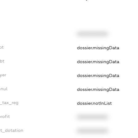
XXXXXXXXXX
bt
dossier.missingData
bt
dossier.missingData
yer
dossier.missingData
nnul
dossier.missingData
e_tax_reg
dossier.notInList
rofit
XXXXXXXXXX
et_dotation
XXXXXXXXXX