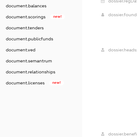
dossier.regDa
document.balances
dossier.foun
document.scorings
new!
document.tenders
document.publicfunds
document.ved
dossier.heads
document.semantrum
document.relationships
document.licenses
new!
dossier.benefi