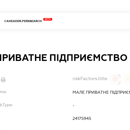
BETA
CAHEADER.PERSSEARCH
ПРИВАТНЕ ПІДПРИЄМСТВО 
riskFactors.title
0
ame:
МАЛЕ ПРИВАТНЕ ПІДПРИЄ
ubType:
-
:
24175945