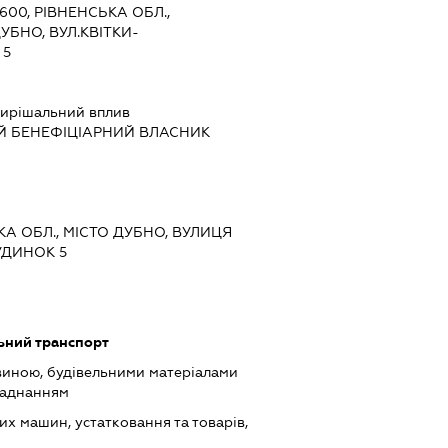
5600, РІВНЕНСЬКА ОБЛ.,
УБНО, ВУЛ.КВІТКИ-
 5
ирішальний вплив
Й БЕНЕФІЦІАРНИЙ ВЛАСНИК
ЬКА ОБЛ., МІСТО ДУБНО, ВУЛИЦЯ
УДИНОК 5
ьний транспорт
виною, будівельними матеріалами
ладнанням
х машин, устатковання та товарів,