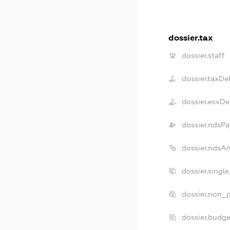
dossier.tax
dossier.staff
dossier.taxDe
dossier.esvDe
dossier.ndsPa
dossier.ndsA
dossier.singl
dossier.non_p
dossier.budg