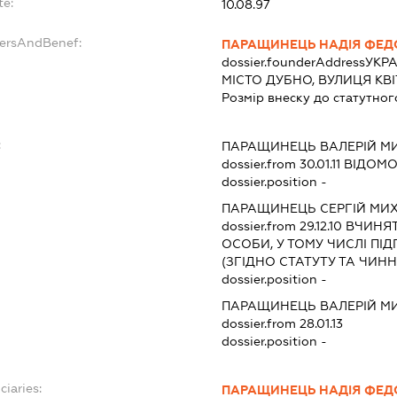
te:
10.08.97
dersAndBenef:
ПАРАЩИНЕЦЬ НАДІЯ ФЕД
dossier.founderAddress
УКРА
МІСТО ДУБНО, ВУЛИЦЯ КВ
Розмір внеску до статутног
:
ПАРАЩИНЕЦЬ ВАЛЕРІЙ 
dossier.from 30.01.11
ВІДОМОС
dossier.position -
ПАРАЩИНЕЦЬ СЕРГІЙ МИ
dossier.from 29.12.10
ВЧИНЯТИ
ОСОБИ, У ТОМУ ЧИСЛІ П
(ЗГІДНО СТАТУТУ ТА ЧИ
dossier.position -
ПАРАЩИНЕЦЬ ВАЛЕРІЙ 
dossier.from 28.01.13
dossier.position -
ciaries:
ПАРАЩИНЕЦЬ НАДІЯ ФЕД