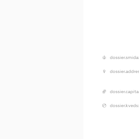
dossier.smida
dossier.addres
dossier.capita
dossier.kveds