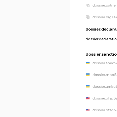
dossier.palne
dossier.bigT
dossier.declara
dossier.declarati
dossier.sancti
dossier.specS
dossier.rnboS
dossier.amkuB
dossier.ofacS
dossier.ofac