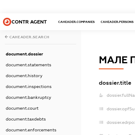
CONTR AGENT
CAHEADER.COMPANIES
CAHEADER.PERSONS
CAHEADER.SEARCH
document.dossier
МАЛЕ 
document.statements
document.history
dossier.title
document.inspections
dossier.fullN
document.bankruptcy
document.court
dossier.opfS
document.taxdebts
dossier.edrpo
document.enforcements