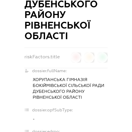
ДУБЕНСЬКОГО
РАЙОНУ
РІВНЕНСЬКОЇ
ОБЛАСТІ
riskFactors.title
0
0
0
dossier.fullName:
ХОРУПАНСЬКА ГІМНАЗІЯ
БОКІЙМІВСЬКОЇ СІЛЬСЬКОЇ РАДИ
ДУБЕНСЬКОГО РАЙОНУ
РІВНЕНСЬКОЇ ОБЛАСТІ
dossier.opfSubType:
-
dossier.edrpo: