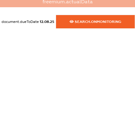
freemium.actualData
dossier.commercial_info.activity
XXXXXXXXXX
document.dueToDate
12.08.25
SEARCH.ONMONITORING
freemium.exampleText_1
freemium.exampleText_2
freemium.anonymousPerSearch2
FREEMIUM.DETAILS
FREEMIUM.REGISTER