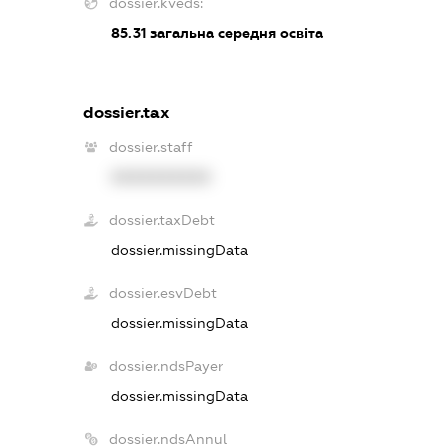
dossier.kveds:
85.31
загальна середня освіта
dossier.tax
dossier.staff
XXXXXXXXXX
dossier.taxDebt
dossier.missingData
dossier.esvDebt
dossier.missingData
dossier.ndsPayer
dossier.missingData
dossier.ndsAnnul