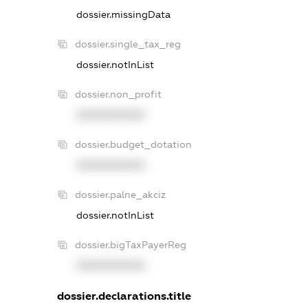
dossier.missingData
dossier.single_tax_reg
dossier.notInList
dossier.non_profit
XXXXXXXXXX
dossier.budget_dotation
XXXXXXXXXX
dossier.palne_akciz
dossier.notInList
dossier.bigTaxPayerReg
XXXXXXXXXX
dossier.declarations.title