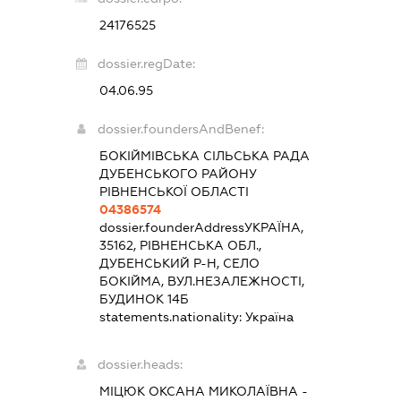
24176525
dossier.regDate:
04.06.95
dossier.foundersAndBenef:
БОКІЙМІВСЬКА СІЛЬСЬКА РАДА
ДУБЕНСЬКОГО РАЙОНУ
РІВНЕНСЬКОЇ ОБЛАСТІ
04386574
dossier.founderAddress
УКРАЇНА,
35162, РІВНЕНСЬКА ОБЛ.,
ДУБЕНСЬКИЙ Р-Н, СЕЛО
БОКІЙМА, ВУЛ.НЕЗАЛЕЖНОСТІ,
БУДИНОК 14Б
statements.nationality:
Україна
dossier.heads:
МІЦЮК ОКСАНА МИКОЛАЇВНА
-