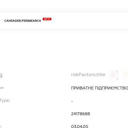
BETA
CAHEADER.PERSSEARCH
riskFactors.title
0
0
e:
ПРИВАТНЕ ПІДПРИЄМСТВО "
Type:
-
24178688
:
03.04.05