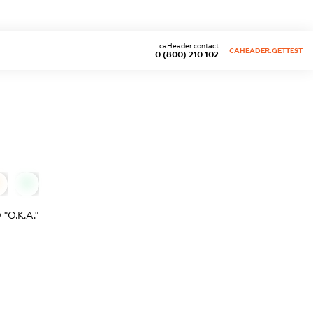
caHeader.contact
CAHEADER.GETTEST
0 (800) 210 102
0
О.К.А."