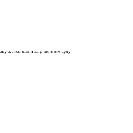
зку з:
лiквiдацiя за рiшенням суду