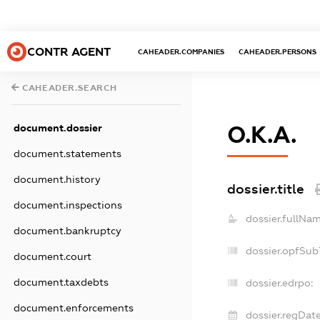
CONTR AGENT
CAHEADER.COMPANIES
CAHEADER.PERSONS
CAHEADER.SEARCH
document.dossier
О.К.А.
document.statements
document.history
dossier.title
document.inspections
dossier.fullNam
document.bankruptcy
dossier.opfSub
document.court
document.taxdebts
dossier.edrpo:
document.enforcements
dossier.regDate