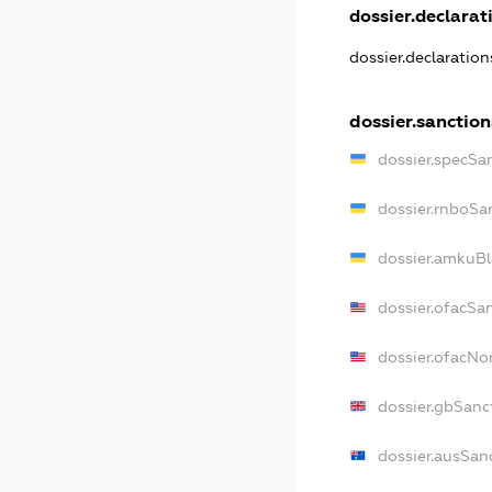
dossier.declarati
dossier.declaratio
dossier.sanction
dossier.specSa
dossier.rnboSa
dossier.amkuBl
dossier.ofacSa
dossier.ofacN
dossier.gbSanc
dossier.ausSan