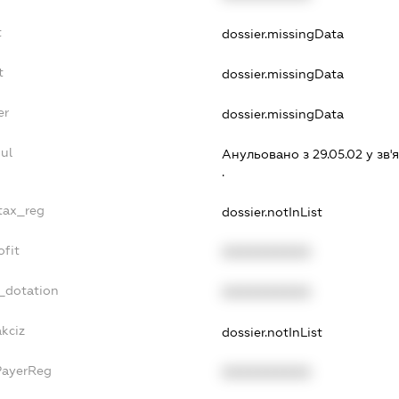
t
dossier.missingData
t
dossier.missingData
er
dossier.missingData
ul
Анульовано з 29.05.02 у зв'я
.
_tax_reg
dossier.notInList
ofit
XXXXXXXXXX
_dotation
XXXXXXXXXX
akciz
dossier.notInList
PayerReg
XXXXXXXXXX