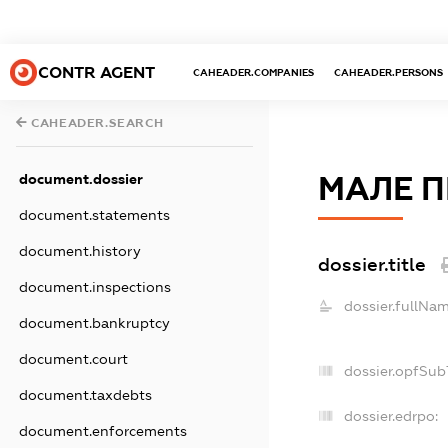
CONTR AGENT
CAHEADER.COMPANIES
CAHEADER.PERSONS
CAHEADER.SEARCH
document.dossier
МАЛЕ П
document.statements
document.history
dossier.title
document.inspections
dossier.fullNam
document.bankruptcy
document.court
dossier.opfSub
document.taxdebts
dossier.edrpo:
document.enforcements