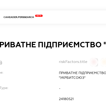
BETA
CAHEADER.PERSSEARCH
РИВАТНЕ ПІДПРИЄМСТВО 
riskFactors.title
0
0
e:
ПРИВАТНЕ ПІДПРИЄМСТВО
"УКРБИТСОЮЗ"
Type:
-
24180521