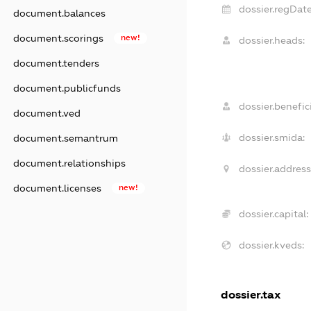
dossier.regDate
document.balances
document.scorings
new!
dossier.heads:
document.tenders
document.publicfunds
dossier.benefici
document.ved
dossier.smida:
document.semantrum
document.relationships
dossier.address
document.licenses
new!
dossier.capital:
dossier.kveds:
dossier.tax