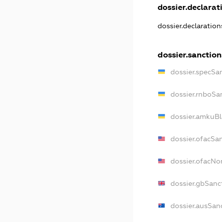
dossier.declarati
dossier.declaratio
dossier.sanction
dossier.specSa
dossier.rnboSa
dossier.amkuBl
dossier.ofacSa
dossier.ofacN
dossier.gbSanc
dossier.ausSan