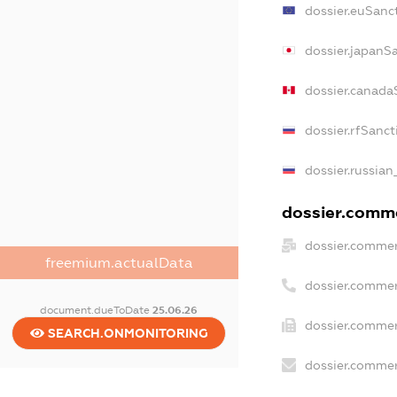
dossier.euSanc
dossier.japanS
dossier.canada
dossier.rfSanct
dossier.russian
dossier.comme
dossier.commer
freemium.actualData
dossier.commer
document.dueToDate
25.06.26
dossier.commer
SEARCH.ONMONITORING
dossier.commer