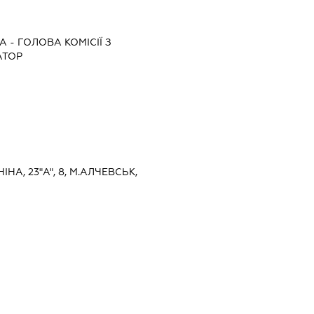
НА
-
ГОЛОВА КОМІСІЇ З
АТОР
ІНА, 23"А", 8, М.АЛЧЕВСЬК,