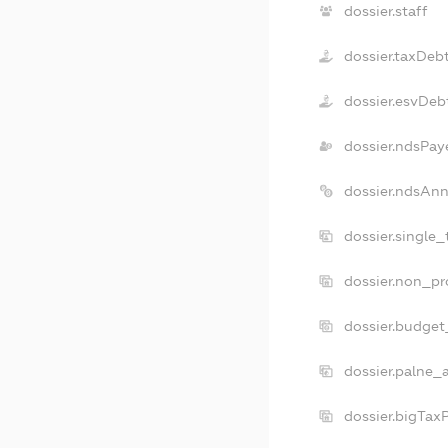
dossier.staff
dossier.taxDeb
dossier.esvDeb
dossier.ndsPay
dossier.ndsAnn
dossier.single
dossier.non_pr
dossier.budget
dossier.palne_
dossier.bigTax