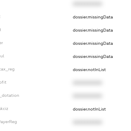
XXXXXXXXXX
t
dossier.missingData
t
dossier.missingData
er
dossier.missingData
ul
dossier.missingData
_tax_reg
dossier.notInList
ofit
XXXXXXXXXX
_dotation
XXXXXXXXXX
akciz
dossier.notInList
PayerReg
XXXXXXXXXX