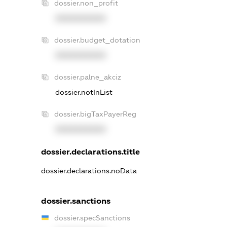
dossier.non_profit
XXXXXXXXXX
dossier.budget_dotation
XXXXXXXXXX
dossier.palne_akciz
dossier.notInList
dossier.bigTaxPayerReg
XXXXXXXXXX
dossier.declarations.title
dossier.declarations.noData
dossier.sanctions
dossier.specSanctions