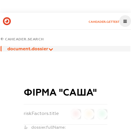
CAHEADER.GETTEST
CAHEADER.SEARCH
document.dossier
ФІРМА "САША"
riskFactors.title
0
0
0
dossier.fullName: