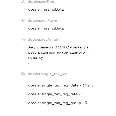
dossier.esvDebt
dossier.missingData
dossier.ndsPayer
dossier.missingData
dossier.ndsAnnul
Анульовано з 03.01.02 у зв'язку з:
реєстрацiя платником єдиного
податку
.
dossier.single_tax_reg
dossier.single_tax_reg_date - 31.12.15
dossier.single_tax_reg_rate - 5
dossier.single_tax_reg_group - 3