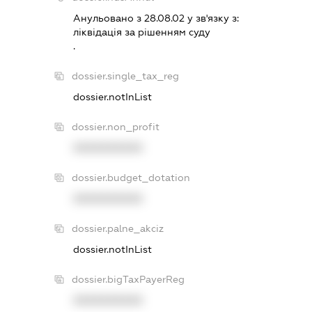
Анульовано з 28.08.02 у зв'язку з:
лiквiдацiя за рiшенням суду
.
dossier.single_tax_reg
dossier.notInList
dossier.non_profit
XXXXXXXXXX
dossier.budget_dotation
XXXXXXXXXX
dossier.palne_akciz
dossier.notInList
dossier.bigTaxPayerReg
XXXXXXXXXX