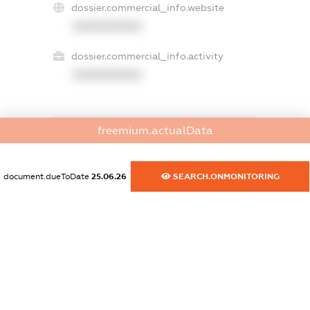
dossier.commercial_info.website
XXXXXXXXXX
dossier.commercial_info.activity
XXXXXXXXXX
freemium.actualData
freemium.exampleText_1
freemium.exampleText_2
freemium.anonymousPerSearch2
document.dueToDate
25.06.26
SEARCH.ONMONITORING
FREEMIUM.DETAILS
FREEMIUM.REGISTER