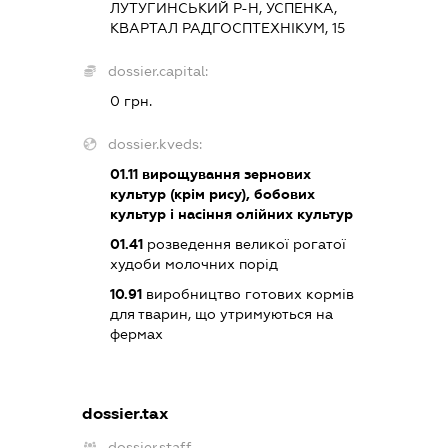
ЛУТУГИНСЬКИЙ Р-Н, УСПЕНКА,
КВАРТАЛ РАДГОСПТЕХНІКУМ, 15
dossier.capital:
0 грн.
dossier.kveds:
01.11
вирощування зернових
культур (крім рису), бобових
культур і насіння олійних культур
01.41
розведення великої рогатої
худоби молочних порід
10.91
виробництво готових кормів
для тварин, що утримуються на
фермах
dossier.tax
dossier.staff