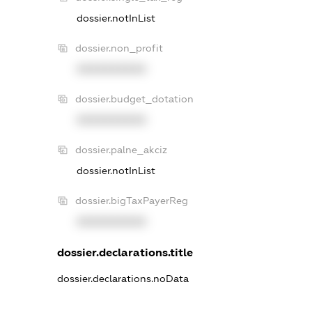
dossier.notInList
dossier.non_profit
XXXXXXXXXX
dossier.budget_dotation
XXXXXXXXXX
dossier.palne_akciz
dossier.notInList
dossier.bigTaxPayerReg
XXXXXXXXXX
dossier.declarations.title
dossier.declarations.noData