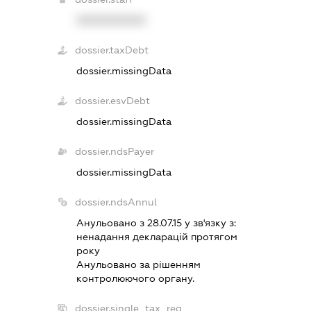
XXXXXXXXXX
dossier.taxDebt
dossier.missingData
dossier.esvDebt
dossier.missingData
dossier.ndsPayer
dossier.missingData
dossier.ndsAnnul
Анульовано з 28.07.15 у зв'язку з:
ненадання декларацiй протягом
року
Анульовано за рiшенням
контролюючого органу.
dossier.single_tax_reg