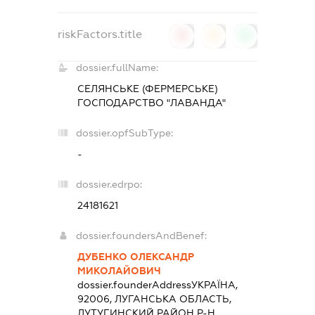
riskFactors.title
0
0
0
dossier.fullName:
СЕЛЯНСЬКЕ (ФЕРМЕРСЬКЕ)
ГОСПОДАРСТВО "ЛАВАНДА"
dossier.opfSubType:
-
dossier.edrpo:
24181621
dossier.foundersAndBenef:
ДУБЕНКО ОЛЕКСАНДР
МИКОЛАЙОВИЧ
dossier.founderAddress
УКРАЇНА,
92006, ЛУГАНСЬКА ОБЛАСТЬ,
ЛУТУГИНСКИЙ РАЙОН Р-Н,