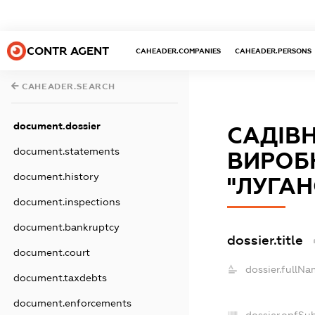
CONTR AGENT
CAHEADER.COMPANIES
CAHEADER.PERSONS
CAHEADER.SEARCH
document.dossier
САДІВН
document.statements
ВИРОБ
document.history
"ЛУГА
document.inspections
document.bankruptcy
dossier.title
document.court
dossier.fullNa
document.taxdebts
document.enforcements
dossier.opfSu