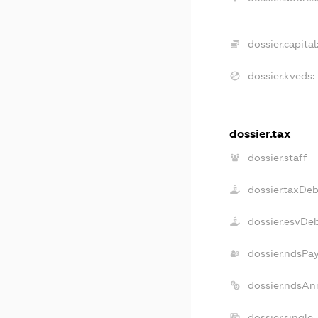
dossier.capital
dossier.kveds:
dossier.tax
dossier.staff
dossier.taxDeb
dossier.esvDe
dossier.ndsPa
dossier.ndsAn
dossier.single