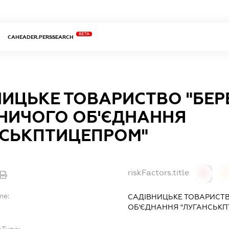
BETA
CAHEADER.PERSSEARCH
ИЦЬКЕ ТОВАРИСТВО "БЕР
НИЧОГО ОБ'ЄДНАННЯ
НСЬКПТИЦЕПРОМ"
riskFactors.title
0
0
me:
САДІВНИЦЬКЕ ТОВАРИСТВ
ОБ'ЄДНАННЯ "ЛУГАНСЬКП
bType: