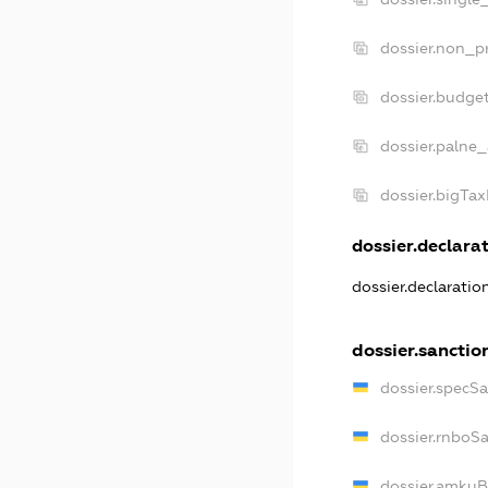
dossier.non_pr
dossier.budge
dossier.palne_
dossier.bigTa
dossier.declarat
dossier.declarati
dossier.sanctio
dossier.specS
dossier.rnboS
dossier.amkuB