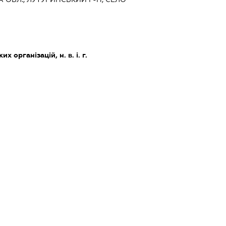
х організацій, н. в. і. г.