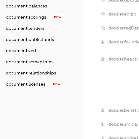
document.balances
dossier.edrpo:
document.scorings
new!
dossier.regDat
document.tenders
document.publicfunds
dossier.found
document.ved
dossier.heads:
document.semantrum
document.relationships
document.licenses
new!
dossier.benefic
dossier.smida:
dossier.addres