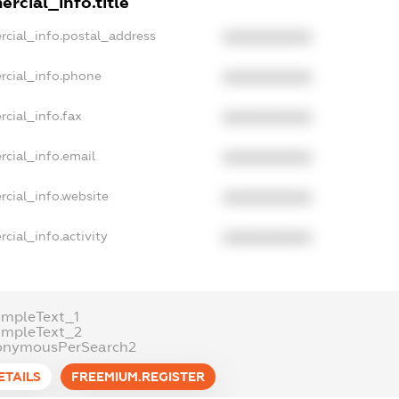
rcial_info.title
rcial_info.postal_address
XXXXXXXXXX
rcial_info.phone
XXXXXXXXXX
cial_info.fax
XXXXXXXXXX
cial_info.email
XXXXXXXXXX
rcial_info.website
XXXXXXXXXX
cial_info.activity
XXXXXXXXXX
ampleText_1
ampleText_2
onymousPerSearch2
ETAILS
FREEMIUM.REGISTER