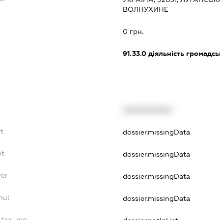
ВОЛНУХИНЕ
:
0 грн.
91.33.0
діяльність громадськи
XXXXXXXXXX
t
dossier.missingData
bt
dossier.missingData
yer
dossier.missingData
nul
dossier.missingData
_tax_reg