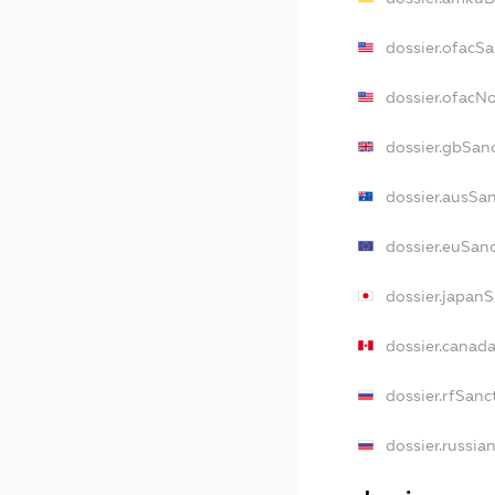
dossier.ofacSa
dossier.ofacN
dossier.gbSan
dossier.ausSa
dossier.euSan
dossier.japan
dossier.canad
dossier.rfSanc
dossier.russia