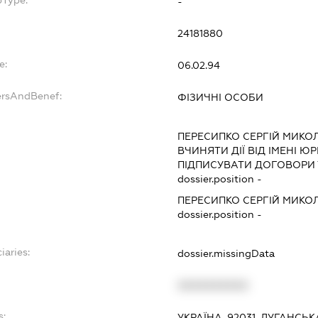
-
24181880
e:
06.02.94
ersAndBenef:
ФІЗИЧНІ ОСОБИ
ПЕРЕСИПКО СЕРГІЙ МИК
ВЧИНЯТИ ДІЇ ВІД ІМЕНІ Ю
ПІДПИСУВАТИ ДОГОВОРИ 
dossier.position -
ПЕРЕСИПКО СЕРГІЙ МИК
dossier.position -
iaries:
dossier.missingData
XXXXXXXXXX
s:
УКРАЇНА, 92031, ЛУГАНСЬ