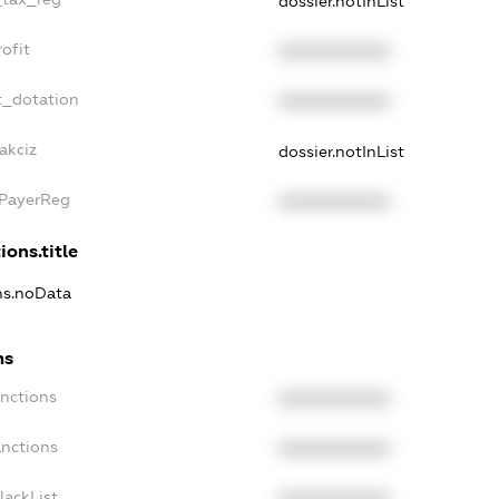
dossier.notInList
ofit
XXXXXXXXXX
t_dotation
XXXXXXXXXX
akciz
dossier.notInList
xPayerReg
XXXXXXXXXX
ions.title
ons.noData
ns
anctions
XXXXXXXXXX
anctions
XXXXXXXXXX
lackList
XXXXXXXXXX