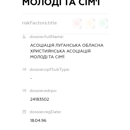
МОЛОДІ ТА СІМ'Ї
riskFactors.title
0
0
0
dossier.fullName:
АСОЦІАЦІЯ ЛУГАНСЬКА ОБЛАСНА
ХРИСТИЯНСЬКА АСОЦІАЦІЯ
МОЛОДІ ТА СІМ'Ї
dossier.opfSubType:
-
dossier.edrpo:
24183502
dossier.regDate:
18.04.96