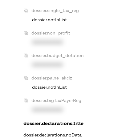
dossier.single_tax_reg
dossier.notInList
dossier.non_profit
XXXXXXXXXX
dossier.budget_dotation
XXXXXXXXXX
dossier.palne_akciz
dossier.notInList
dossier.bigTaxPayerReg
XXXXXXXXXX
dossier.declarations.title
dossier.declarations.noData