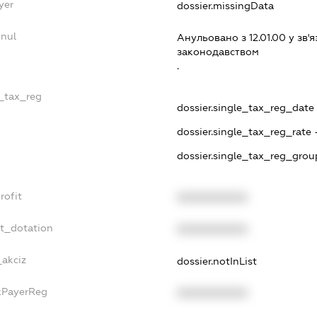
yer
dossier.missingData
nnul
Анульовано з 12.01.00 у зв'я
законодавством
.
e_tax_reg
dossier.single_tax_reg_date -
dossier.single_tax_reg_rate 
dossier.single_tax_reg_grou
rofit
XXXXXXXXXX
et_dotation
XXXXXXXXXX
_akciz
dossier.notInList
axPayerReg
XXXXXXXXXX