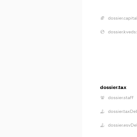
dossier.capital
dossier.kveds:
dossier.tax
dossier.staff
dossier.taxDe
dossier.esvDe