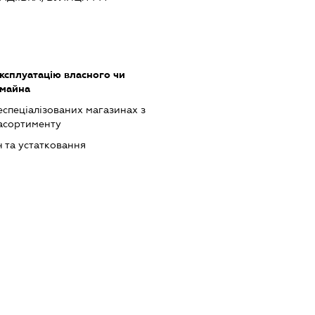
ксплуатацію власного чи
 майна
еспеціалізованих магазинах з
асортименту
 та устатковання