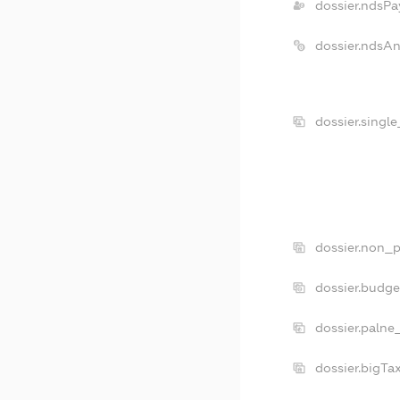
dossier.ndsPa
dossier.ndsA
dossier.singl
dossier.non_p
dossier.budg
dossier.palne
dossier.bigT