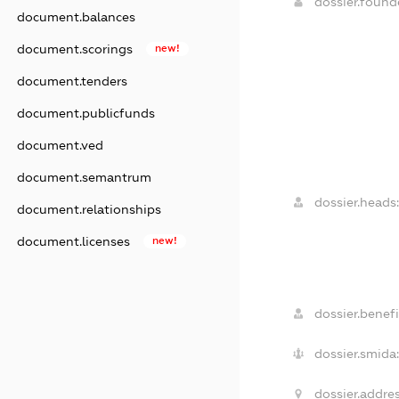
dossier.foun
document.balances
document.scorings
new!
document.tenders
document.publicfunds
document.ved
document.semantrum
dossier.heads:
document.relationships
document.licenses
new!
dossier.benefi
dossier.smida:
dossier.addres