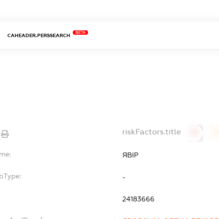
BETA
CAHEADER.PERSSEARCH
riskFactors.title
0
ame:
ЯВІР
bType:
-
24183666