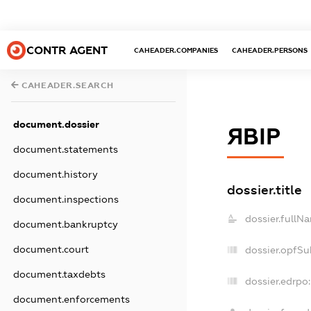
CONTR AGENT
CAHEADER.COMPANIES
CAHEADER.PERSONS
CAHEADER.SEARCH
document.dossier
ЯВІР
document.statements
document.history
dossier.title
document.inspections
dossier.fullN
document.bankruptcy
document.court
dossier.opfSu
document.taxdebts
dossier.edrpo:
document.enforcements