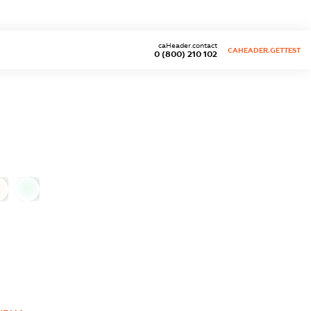
caHeader.contact
CAHEADER.GETTEST
0 (800) 210 102
0
0