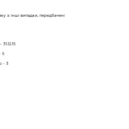
зку з:
iншi випадки, передбаченi
 31.12.15
- 5
p - 3