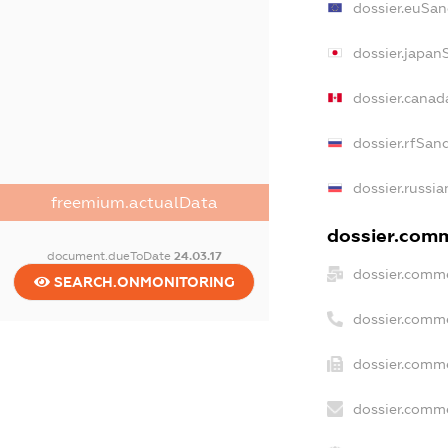
dossier.euSan
dossier.japan
dossier.canad
dossier.rfSan
dossier.russia
freemium.actualData
dossier.comme
document.dueToDate
24.03.17
dossier.comme
SEARCH.ONMONITORING
dossier.comm
dossier.comme
dossier.comme