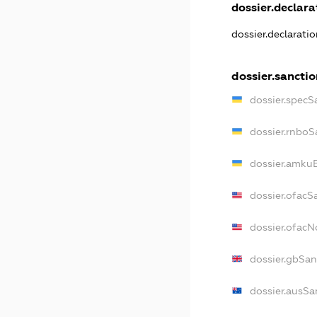
dossier.declarat
dossier.declarati
dossier.sanctio
dossier.specS
dossier.rnboS
dossier.amkuB
dossier.ofacS
dossier.ofac
dossier.gbSan
dossier.ausSa