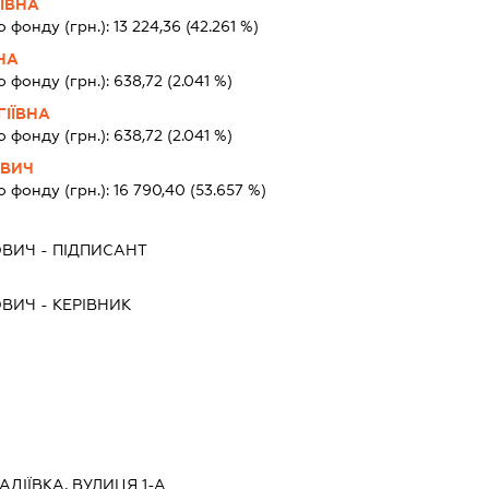
ІВНА
о фонду (грн.):
13 224,36
(42.261 %)
НА
о фонду (грн.):
638,72
(2.041 %)
ГІЇВНА
о фонду (грн.):
638,72
(2.041 %)
ОВИЧ
о фонду (грн.):
16 790,40
(53.657 %)
ОВИЧ
-
ПІДПИСАНТ
ОВИЧ
-
КЕРІВНИК
АДІЇВКА, ВУЛИЦЯ 1-А