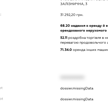
ЗАЛІЗНИЧНА, 3
:
31 292,20 грн.
68.20
надання в оренду й е
орендованого нерухомого
52.11
роздрібна торгівля в н
перевагою продовольчого 
71.34.0
оренда інших машин
XXXXXXXXXX
bt
dossier.missingData
bt
dossier.missingData