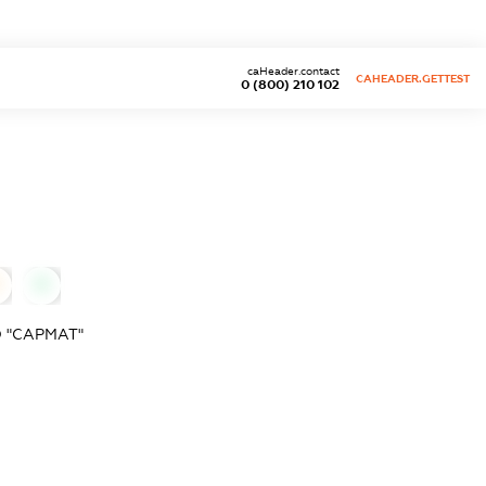
caHeader.contact
CAHEADER.GETTEST
0 (800) 210 102
0
 "САРМАТ"