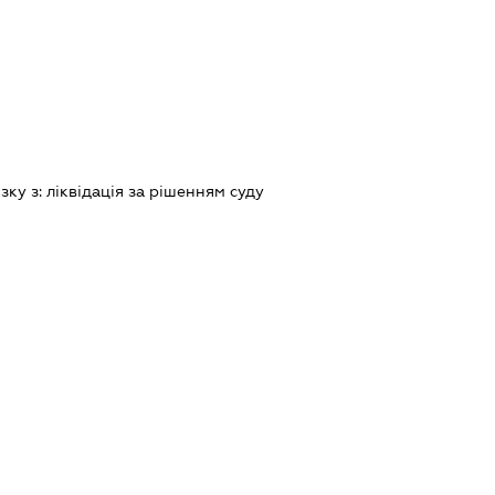
зку з:
лiквiдацiя за рiшенням суду