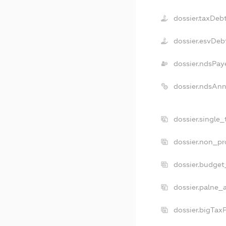
dossier.taxDeb
dossier.esvDeb
dossier.ndsPay
dossier.ndsAnn
dossier.single
dossier.non_pr
dossier.budget
dossier.palne_
dossier.bigTax