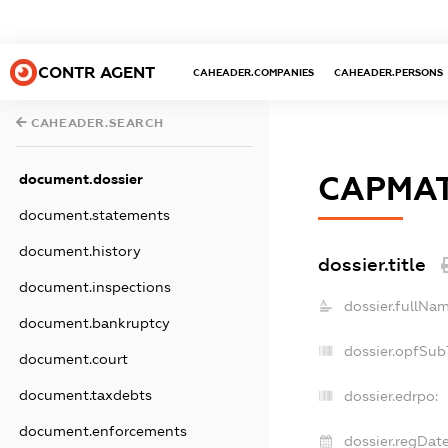
CONTR AGENT
CAHEADER.COMPANIES
CAHEADER.PERSONS
CAHEADER.SEARCH
document.dossier
САРМА
document.statements
document.history
dossier.title
document.inspections
dossier.fullNam
document.bankruptcy
dossier.opfSub
document.court
document.taxdebts
dossier.edrpo:
document.enforcements
dossier.regDate