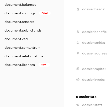
document.balances
dossier.heads:
document.scorings
new!
document.tenders
document.publicfunds
dossier.benefici
document.ved
dossier.smida:
document.semantrum
dossier.address
document.relationships
document.licenses
new!
dossier.capital:
dossier.kveds:
dossier.tax
dossier.staff