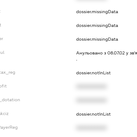
t
dossier.missingData
t
dossier.missingData
er
dossier.missingData
ul
Анульовано з 08.07.02 у зв'я
.
_tax_reg
dossier.notInList
ofit
XXXXXXXXXX
_dotation
XXXXXXXXXX
akciz
dossier.notInList
PayerReg
XXXXXXXXXX