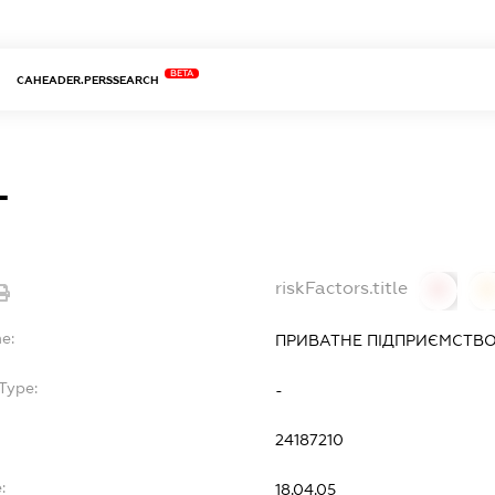
BETA
CAHEADER.PERSSEARCH
Т
riskFactors.title
0
0
e:
ПРИВАТНЕ ПІДПРИЄМСТВО
Type:
-
24187210
:
18.04.05