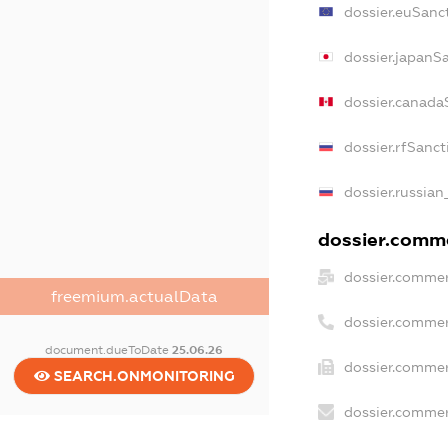
dossier.euSanc
dossier.japanS
dossier.canada
dossier.rfSanct
dossier.russian
dossier.comme
dossier.commer
freemium.actualData
dossier.commer
document.dueToDate
25.06.26
dossier.commer
SEARCH.ONMONITORING
dossier.commer