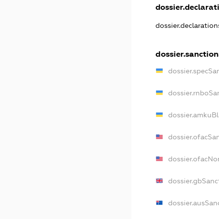
dossier.declarati
dossier.declaratio
dossier.sanction
dossier.specSa
dossier.rnboSa
dossier.amkuBl
dossier.ofacSa
dossier.ofacN
dossier.gbSanc
dossier.ausSan