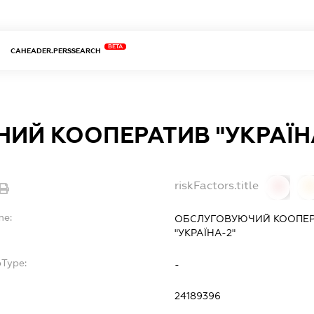
BETA
CAHEADER.PERSSEARCH
ИЙ КООПЕРАТИВ "УКРАЇН
riskFactors.title
0
0
me:
ОБСЛУГОВУЮЧИЙ КООПЕР
"УКРАЇНА-2"
bType:
-
24189396