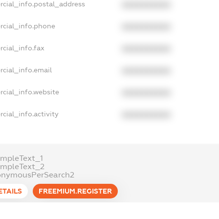
rcial_info.postal_address
XXXXXXXXXX
rcial_info.phone
XXXXXXXXXX
cial_info.fax
XXXXXXXXXX
cial_info.email
XXXXXXXXXX
cial_info.website
XXXXXXXXXX
cial_info.activity
XXXXXXXXXX
mpleText_1
ampleText_2
onymousPerSearch2
ETAILS
FREEMIUM.REGISTER