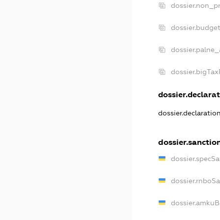
dossier.non_pr
dossier.budge
dossier.palne_
dossier.bigTa
dossier.declarat
dossier.declaratio
dossier.sanctio
dossier.specSa
dossier.rnboS
dossier.amkuB