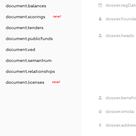
dossier.regDat
document.balances
document.scorings
new!
dossier.found
document.tenders
dossier.heads:
document.publicfunds
document.ved
document.semantrum
document.relationships
document.licenses
new!
dossier.benefic
dossier.smida:
dossier.addres