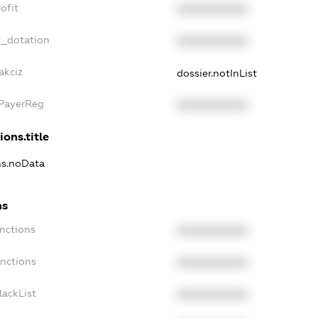
ofit
XXXXXXXXXX
t_dotation
XXXXXXXXXX
akciz
dossier.notInList
xPayerReg
XXXXXXXXXX
ions.title
ns.noData
ns
nctions
XXXXXXXXXX
anctions
XXXXXXXXXX
lackList
XXXXXXXXXX