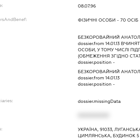
e:
08.07.96
ersAndBenef:
ФІЗИЧНІ ОСОБИ - 70 ОСІБ
БЕЗКОРОВАЙНИЙ АНАТОЛ
dossier.from 14.01.13
ВЧИНЯТИ
ОСОБИ, У ТОМУ ЧИСЛІ П
(ОБМЕЖЕННЯ ЗГІДНО СТА
dossier.position -
БЕЗКОРОВАЙНИЙ АНАТОЛ
dossier.from 14.01.13
dossier.position -
iaries:
dossier.missingData
XXXXXXXXXX
s:
УКРАЇНА, 91033, ЛУГАНСЬК
ЦИМЛЯНСЬКА, БУДИНОК 5