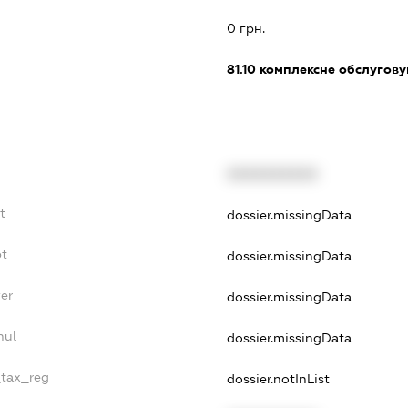
0 грн.
81.10
комплексне обслуговув
XXXXXXXXXX
t
dossier.missingData
bt
dossier.missingData
er
dossier.missingData
nul
dossier.missingData
_tax_reg
dossier.notInList