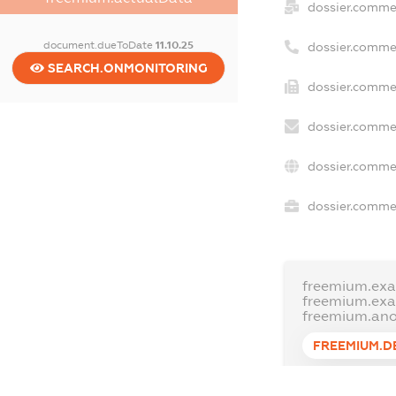
dossier.comme
document.dueToDate
11.10.25
dossier.comme
SEARCH.ONMONITORING
dossier.commer
dossier.commer
dossier.commer
dossier.commer
freemium.exa
freemium.ex
freemium.an
FREEMIUM.D