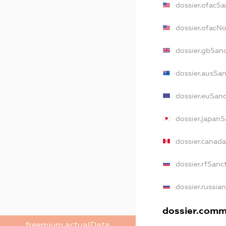
dossier.ofacSa
dossier.ofacN
dossier.gbSan
dossier.ausSan
dossier.euSan
dossier.japanS
dossier.canad
dossier.rfSanc
dossier.russia
dossier.comme
freemium.actualData