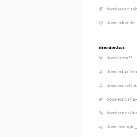
dossier.capital:
dossier.kveds:
dossier.tax
dossier.staff
dossier.taxDeb
dossier.esvDe
dossier.ndsPay
dossier.ndsAn
dossier.single