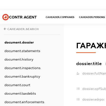
CONTR AGENT
CAHEADER.COMPANIES
CAHEADER.PERSONS
CAHEADER.SEARCH
document.dossier
ГАРАЖН
document.statements
document.history
dossier.title
document.inspections
dossier.fullNa
document.bankruptcy
document.court
dossier.opfSu
document.taxdebts
dossier.edrpo:
document.enforcements