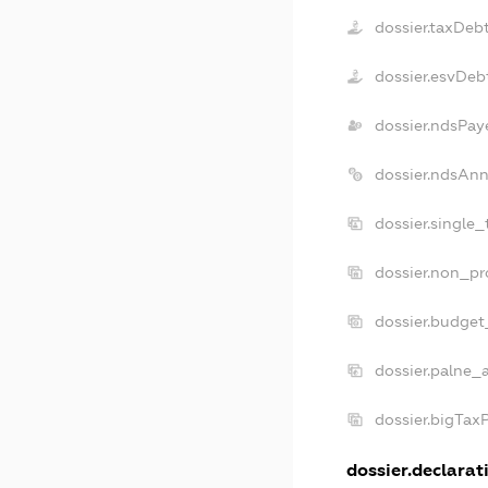
dossier.taxDeb
dossier.esvDeb
dossier.ndsPay
dossier.ndsAnn
dossier.single
dossier.non_pr
dossier.budget
dossier.palne_a
dossier.bigTax
dossier.declarati