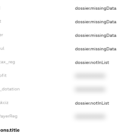
t
dossier.missingData
t
dossier.missingData
er
dossier.missingData
ul
dossier.missingData
_tax_reg
dossier.notInList
ofit
XXXXXXXXXX
_dotation
XXXXXXXXXX
kciz
dossier.notInList
PayerReg
XXXXXXXXXX
ons.title