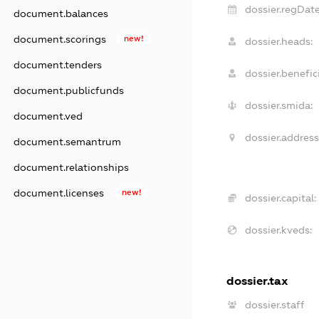
dossier.regDate
document.balances
document.scorings
new!
dossier.heads:
document.tenders
dossier.benefici
document.publicfunds
dossier.smida:
document.ved
dossier.address
document.semantrum
document.relationships
document.licenses
new!
dossier.capital:
dossier.kveds:
dossier.tax
dossier.staff