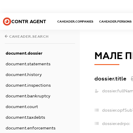
CONTR AGENT
CAHEADER.COMPANIES
CAHEADER.PERSONS
CAHEADER.SEARCH
МАЛЕ П
document.dossier
document.statements
document.history
dossier.title
document.inspections
dossier.fullNam
document.bankruptcy
document.court
dossier.opfSub
document.taxdebts
dossier.edrpo:
document.enforcements