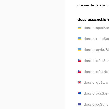
dossier.declaratio
dossier.sanction
dossier.specSa
dossier.rnboSa
dossier.amkuBl
dossier.ofacSa
dossier.ofacN
dossier.gbSanc
dossier.ausSan
dossier.euSanc