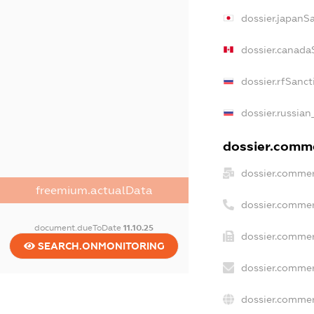
dossier.japanS
dossier.canada
dossier.rfSanct
dossier.russian
dossier.comme
dossier.commer
freemium.actualData
dossier.commer
document.dueToDate
11.10.25
dossier.commer
SEARCH.ONMONITORING
dossier.commer
dossier.commer