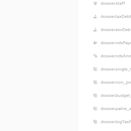
dossier.staff
dossier.taxDeb
dossier.esvDeb
dossier.ndsPay
dossier.ndsAnn
dossier.single
dossier.non_pr
dossier.budget
dossier.palne_
dossier.bigTax