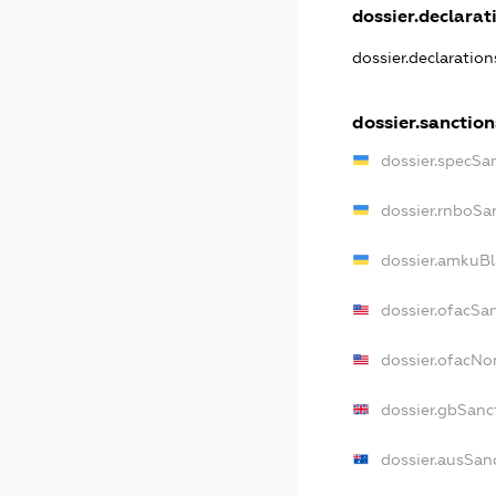
dossier.declarati
dossier.declaratio
dossier.sanction
dossier.specSa
dossier.rnboSa
dossier.amkuBl
dossier.ofacSa
dossier.ofacN
dossier.gbSanc
dossier.ausSan