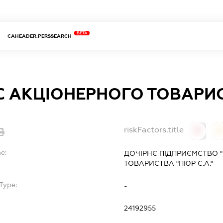
BETA
CAHEADER.PERSSEARCH
 АКЦІОНЕРНОГО ТОВАРИС
riskFactors.title
0
0
e:
ДОЧІРНЄ ПІДПРИЄМСТВО 
ТОВАРИСТВА "ПЮР С.А."
Type:
-
24192955