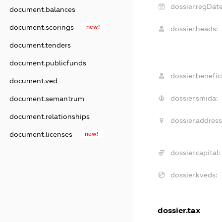
dossier.regDate
document.balances
document.scorings
new!
dossier.heads:
document.tenders
document.publicfunds
dossier.benefici
document.ved
dossier.smida:
document.semantrum
document.relationships
dossier.address
document.licenses
new!
dossier.capital:
dossier.kveds:
dossier.tax