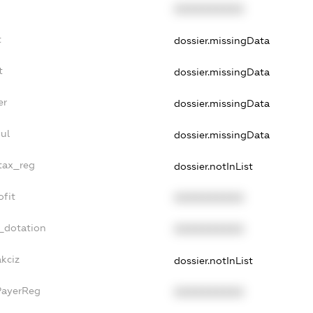
XXXXXXXXXX
t
dossier.missingData
t
dossier.missingData
er
dossier.missingData
ul
dossier.missingData
_tax_reg
dossier.notInList
ofit
XXXXXXXXXX
_dotation
XXXXXXXXXX
akciz
dossier.notInList
PayerReg
XXXXXXXXXX