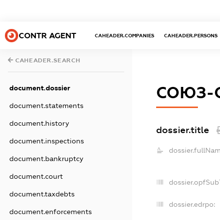
CONTR AGENT
CAHEADER.COMPANIES
CAHEADER.PERSONS
CAHEADER.SEARCH
document.dossier
СОЮЗ-С
document.statements
document.history
dossier.title
document.inspections
dossier.fullNam
document.bankruptcy
document.court
dossier.opfSub
document.taxdebts
dossier.edrpo:
document.enforcements