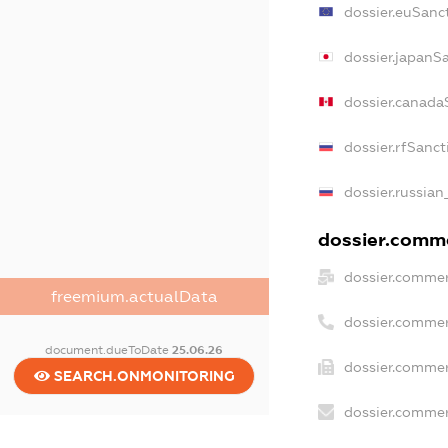
dossier.euSanc
dossier.japanS
dossier.canada
dossier.rfSanct
dossier.russian
dossier.comme
dossier.commer
freemium.actualData
dossier.commer
document.dueToDate
25.06.26
dossier.commer
SEARCH.ONMONITORING
dossier.commer