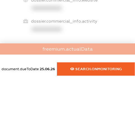
dossier.commercial_info.website
XXXXXXXXXX
dossier.commercial_info.activity
XXXXXXXXXX
freemium.actualData
freemium.exampleText_1
freemium.exampleText_2
freemium.anonymousPerSearch2
document.dueToDate
25.06.26
SEARCH.ONMONITORING
FREEMIUM.DETAILS
FREEMIUM.REGISTER