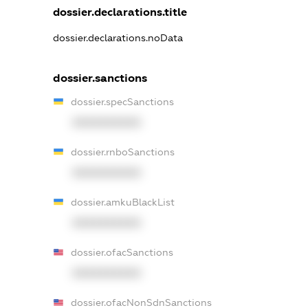
dossier.declarations.title
dossier.declarations.noData
dossier.sanctions
dossier.specSanctions
XXXXXXXXXX
dossier.rnboSanctions
XXXXXXXXXX
dossier.amkuBlackList
XXXXXXXXXX
dossier.ofacSanctions
XXXXXXXXXX
dossier.ofacNonSdnSanctions