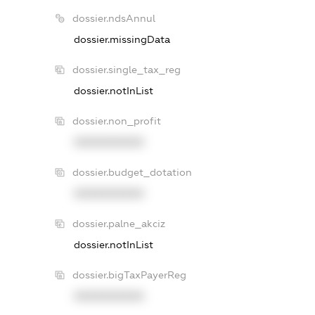
dossier.ndsAnnul
dossier.missingData
dossier.single_tax_reg
dossier.notInList
dossier.non_profit
XXXXXXXXXX
dossier.budget_dotation
XXXXXXXXXX
dossier.palne_akciz
dossier.notInList
dossier.bigTaxPayerReg
XXXXXXXXXX