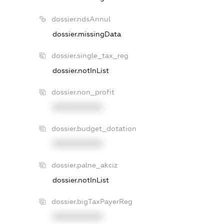
dossier.ndsAnnul
dossier.missingData
dossier.single_tax_reg
dossier.notInList
dossier.non_profit
XXXXXXXXXX
dossier.budget_dotation
XXXXXXXXXX
dossier.palne_akciz
dossier.notInList
dossier.bigTaxPayerReg
XXXXXXXXXX