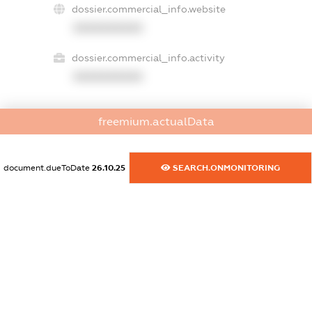
dossier.commercial_info.website
XXXXXXXXXX
dossier.commercial_info.activity
XXXXXXXXXX
freemium.actualData
freemium.exampleText_1
freemium.exampleText_2
freemium.anonymousPerSearch2
document.dueToDate
26.10.25
SEARCH.ONMONITORING
FREEMIUM.DETAILS
FREEMIUM.REGISTER