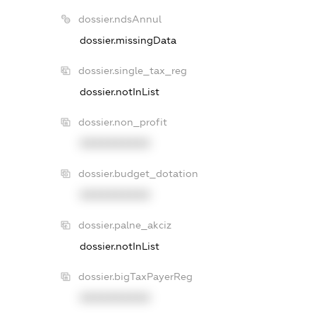
dossier.ndsAnnul
dossier.missingData
dossier.single_tax_reg
dossier.notInList
dossier.non_profit
XXXXXXXXXX
dossier.budget_dotation
XXXXXXXXXX
dossier.palne_akciz
dossier.notInList
dossier.bigTaxPayerReg
XXXXXXXXXX