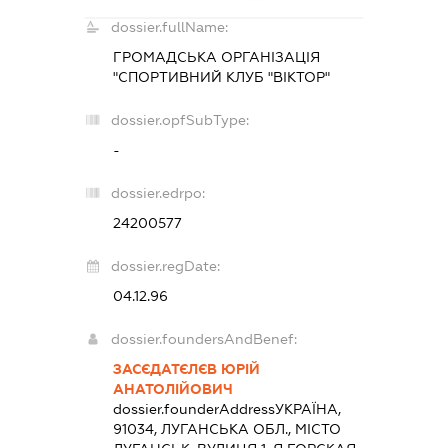
dossier.fullName:
ГРОМАДСЬКА ОРГАНІЗАЦІЯ
"СПОРТИВНИЙ КЛУБ "ВІКТОР"
dossier.opfSubType:
-
dossier.edrpo:
24200577
dossier.regDate:
04.12.96
dossier.foundersAndBenef:
ЗАСЄДАТЄЛЄВ ЮРІЙ
АНАТОЛІЙОВИЧ
dossier.founderAddress
УКРАЇНА,
91034, ЛУГАНСЬКА ОБЛ., МІСТО