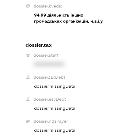
dossier.kveds:
94.99
діяльність інших
громадських організацій, н.в.і.у.
dossier.tax
dossier.staff
XXXXXXXXXX
dossier.taxDebt
dossier.missingData
dossier.esvDebt
dossier.missingData
dossier.ndsPayer
dossier.missingData