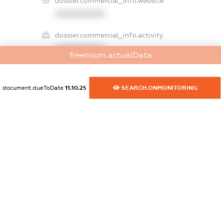
dossier.commercial_info.website
XXXXXXXXXX
dossier.commercial_info.activity
XXXXXXXXXX
freemium.actualData
document.dueToDate
11.10.25
SEARCH.ONMONITORING
freemium.exampleText_1
freemium.exampleText_2
freemium.anonymousPerSearch2
FREEMIUM.DETAILS
FREEMIUM.REGISTER