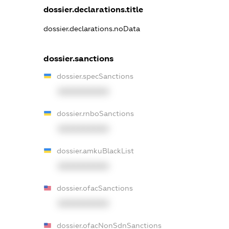
dossier.declarations.title
dossier.declarations.noData
dossier.sanctions
dossier.specSanctions
XXXXXXXXXX
dossier.rnboSanctions
XXXXXXXXXX
dossier.amkuBlackList
XXXXXXXXXX
dossier.ofacSanctions
XXXXXXXXXX
dossier.ofacNonSdnSanctions