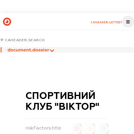
CAHEADER.GETTEST
CAHEADER.SEARCH
document.dossier
СПОРТИВНИЙ
КЛУБ "ВІКТОР"
riskFactors.title
0
0
0