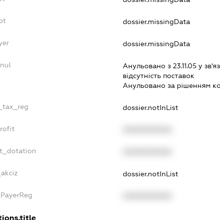
bt
dossier.missingData
yer
dossier.missingData
nnul
Анульовано з 23.11.05 у зв'яз
вiдсутнiсть поставок
Анульовано за рiшенням к
e_tax_reg
dossier.notInList
rofit
XXXXXXXXXX
et_dotation
XXXXXXXXXX
_akciz
dossier.notInList
axPayerReg
XXXXXXXXXX
ions.title