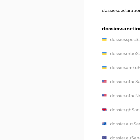
dossier.declarati
dossier.sanctio
dossier.specS
dossier.rnboS
dossier.amkuB
dossier.ofacS
dossier.ofac
dossier.gbSan
dossier.ausSa
dossier.euSan