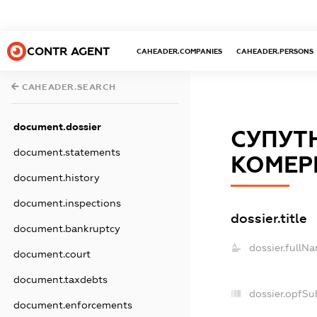
CONTR AGENT
CAHEADER.COMPANIES
CAHEADER.PERSONS
CAHEADER.SEARCH
document.dossier
СУПУТН
document.statements
КОМЕР
document.history
document.inspections
dossier.title
document.bankruptcy
dossier.fullN
document.court
document.taxdebts
dossier.opfSu
document.enforcements