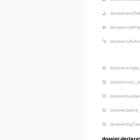
dossier.esvDe
dossier.ndsPa
dossier.ndsA
dossier.singl
dossier.non_p
dossier.budg
dossier.palne
dossier.bigT
dossier.declarat