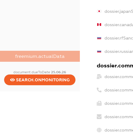
dossier.japan
dossier.canad
dossier.rfSan
dossier.russia
freemium.actualData
dossier.comme
document.dueToDate
25.06.26
dossier.comme
SEARCH.ONMONITORING
dossier.comme
dossier.comme
dossier.comme
dossier.comme