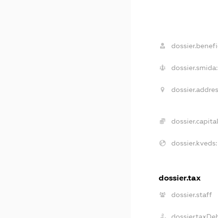
dossier.benefi
dossier.smida:
dossier.addres
dossier.capital
dossier.kveds:
dossier.tax
dossier.staff
dossier.taxDe