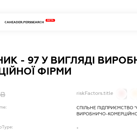
BETA
CAHEADER.PERSSEARCH
ИК - 97 У ВИГЛЯДІ ВИРО
ЦІЙНОЇ ФІРМИ
riskFactors.title
0
ame:
СПІЛЬНЕ ПІДПРИЄМСТВО "С
ВИРОБНИЧО-КОМЕРЦІЙНО
bType:
-