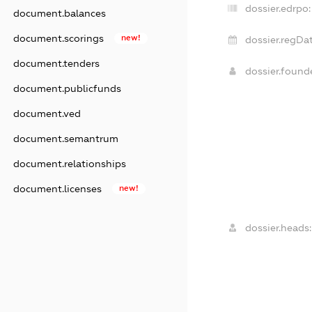
dossier.edrpo:
document.balances
document.scorings
new!
dossier.regDat
document.tenders
dossier.foun
document.publicfunds
document.ved
document.semantrum
document.relationships
document.licenses
new!
dossier.heads: