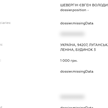
ШЕВЕРГІН ЄВГЕН ВОЛОД
dossier.position -
ciaries:
dossier.missingData
XXXXXXXXXX
s:
УКРАЇНА, 94207, ЛУГАНСЬ
ЛЕНІНА, БУДИНОК 3
:
1 000 грн.
dossier.missingData
XXXXXXXXXX
bt
dossier.missingData