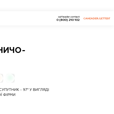
caHeader.contact
CAHEADER.GETTEST
0 (800) 210 102
БНИЧО-
0
0
УПУТНИК - 97" У ВИГЛЯДІ
Ї ФІРМИ