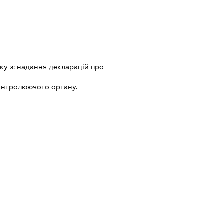
ку з:
надання декларацiй про
онтролюючого органу.