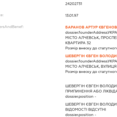
24202731
e:
13.01.97
dersAndBenef:
БАРАНОВ АРТУР ЄВГЕНО
dossier.founderAddress
УКРА
МІСТО АЛЧЕВСЬК, ПРОСПЕК
КВАРТИРА 32
Розмір внеску до статутног
ШЕВЕРГІН ЄВГЕН ВОЛОД
dossier.founderAddress
УКРА
МІСТО АЛЧЕВСЬК, ВУЛИЦЯ
Розмір внеску до статутног
ШЕВЕРГІН ЄВГЕН ВОЛОД
ПРИПИНЕННЯ АБО ЛІКВІД
dossier.position -
ШЕВЕРГІН ЄВГЕН ВОЛОД
ВІДОМОСТІ ВІДСУТНІ
dossier.position -