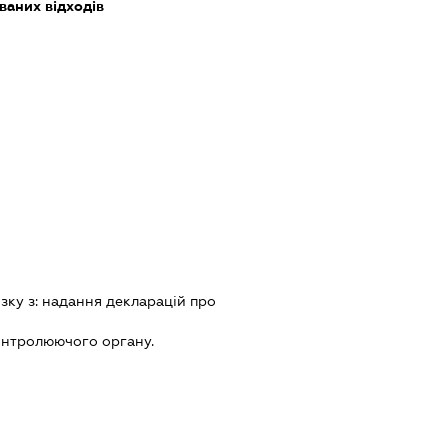
ваних відходів
зку з:
надання декларацiй про
онтролюючого органу.