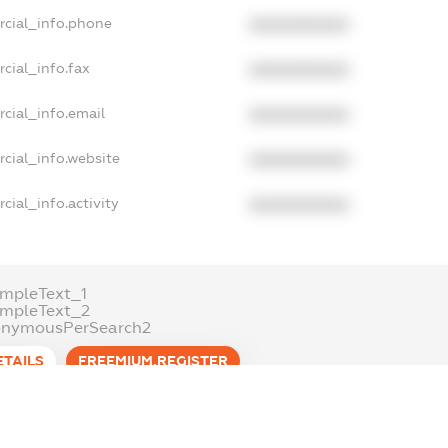
rcial_info.phone
XXXXXXXXXX
cial_info.fax
XXXXXXXXXX
cial_info.email
XXXXXXXXXX
cial_info.website
XXXXXXXXXX
cial_info.activity
XXXXXXXXXX
mpleText_1
ampleText_2
onymousPerSearch2
ETAILS
FREEMIUM.REGISTER