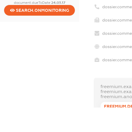
document.dueToDate
24.03.17
dossier.comme
SEARCH.ONMONITORING
dossier.commer
dossier.commer
dossier.commer
dossier.commer
freemium.exa
freemium.ex
freemium.an
FREEMIUM.D