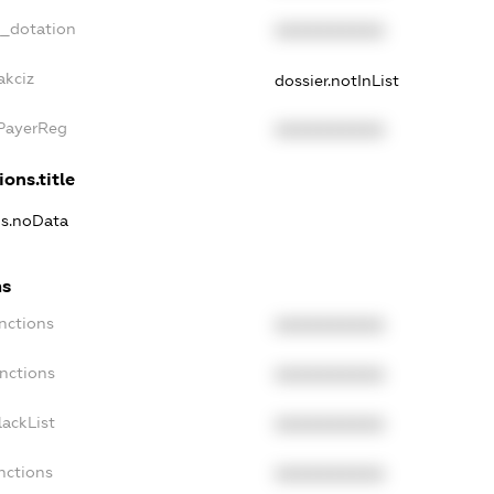
t_dotation
XXXXXXXXXX
akciz
dossier.notInList
xPayerReg
XXXXXXXXXX
ions.title
ns.noData
ns
nctions
XXXXXXXXXX
nctions
XXXXXXXXXX
ackList
XXXXXXXXXX
nctions
XXXXXXXXXX