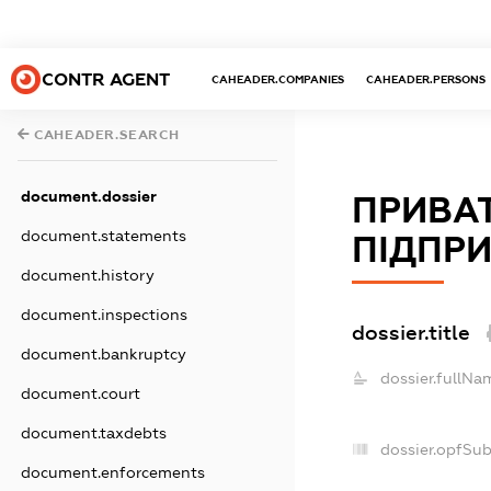
CONTR AGENT
CAHEADER.COMPANIES
CAHEADER.PERSONS
CAHEADER.SEARCH
document.dossier
ПРИВА
document.statements
ПІДПРИ
document.history
document.inspections
dossier.title
document.bankruptcy
dossier.fullNa
document.court
document.taxdebts
dossier.opfSu
document.enforcements