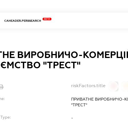
BETA
CAHEADER.PERSSEARCH
ТНЕ ВИРОБНИЧО-КОМЕРЦІ
ЄМСТВО "ТРЕСТ"
riskFactors.title
0
0
me:
ПРИВАТНЕ ВИРОБНИЧО-К
"ТРЕСТ"
bType:
-