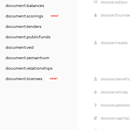
dossier.edrpo:
document.balances
dossier.found
document.scorings
new!
document.tenders
document.publicfunds
dossier.heads:
document.ved
document.semantrum
document.relationships
document.licenses
new!
dossier.benefic
dossier.smida:
dossier.address
dossier.capital: