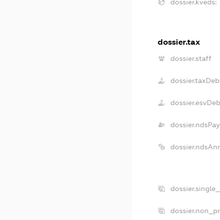
dossier.kveds:
dossier.tax
dossier.staff
dossier.taxDeb
dossier.esvDeb
dossier.ndsPay
dossier.ndsAn
dossier.single
dossier.non_pr