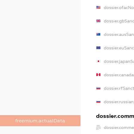
dossier.ofacN
dossier.gbSanc
dossier.ausSan
dossier.euSanc
dossier.japanS
dossier.canad
dossier.rfSanc
dossier.russian
dossier.comme
freemium.actualData
dossier.commer