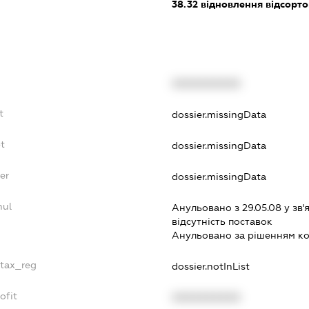
38.32
відновлення відсорто
XXXXXXXXXX
t
dossier.missingData
t
dossier.missingData
er
dossier.missingData
nul
Анульовано з 29.05.08 у зв'я
вiдсутнiсть поставок
Анульовано за рiшенням к
_tax_reg
dossier.notInList
ofit
XXXXXXXXXX