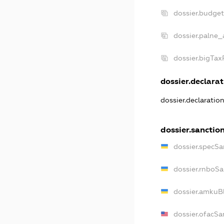
dossier.budge
dossier.palne_
dossier.bigTa
dossier.declarat
dossier.declaratio
dossier.sanctio
dossier.specSa
dossier.rnboSa
dossier.amkuBl
dossier.ofacSa