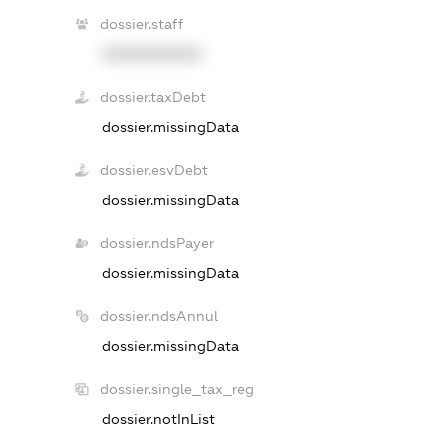
dossier.staff
XXXXXXXXXX
dossier.taxDebt
dossier.missingData
dossier.esvDebt
dossier.missingData
dossier.ndsPayer
dossier.missingData
dossier.ndsAnnul
dossier.missingData
dossier.single_tax_reg
dossier.notInList