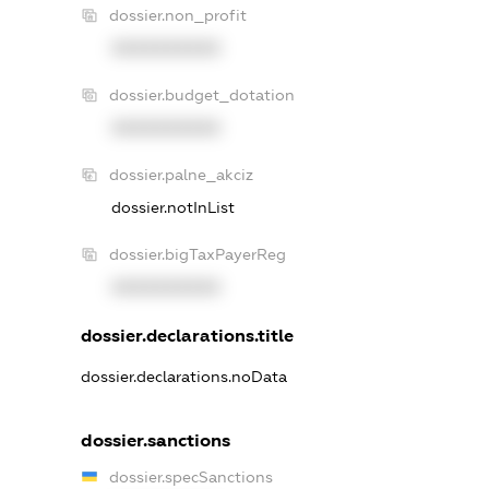
dossier.non_profit
XXXXXXXXXX
dossier.budget_dotation
XXXXXXXXXX
dossier.palne_akciz
dossier.notInList
dossier.bigTaxPayerReg
XXXXXXXXXX
dossier.declarations.title
dossier.declarations.noData
dossier.sanctions
dossier.specSanctions