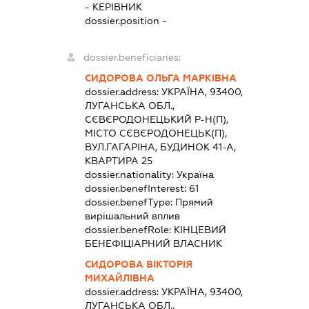
-
КЕРІВНИК
dossier.position -
dossier.beneficiaries:
СИДОРОВА ОЛЬГА МАРКІВНА
dossier.address:
УКРАЇНА, 93400,
ЛУГАНСЬКА ОБЛ.,
СЄВЄРОДОНЕЦЬКИЙ Р-Н(П),
МІСТО СЄВЄРОДОНЕЦЬК(П),
ВУЛ.ГАГАРІНА, БУДИНОК 41-А,
КВАРТИРА 25
dossier.nationality:
Україна
dossier.benefInterest:
61
dossier.benefType:
Прямий
вирішальний вплив
dossier.benefRole:
КІНЦЕВИЙ
БЕНЕФІЦІАРНИЙ ВЛАСНИК
СИДОРОВА ВІКТОРІЯ
МИХАЙЛІВНА
dossier.address:
УКРАЇНА, 93400,
ЛУГАНСЬКА ОБЛ.,