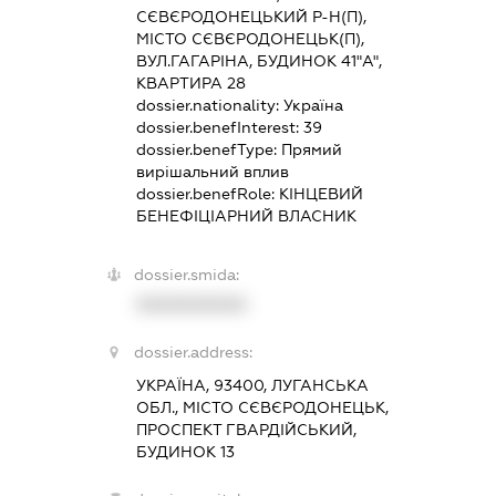
СЄВЄРОДОНЕЦЬКИЙ Р-Н(П),
МІСТО СЄВЄРОДОНЕЦЬК(П),
ВУЛ.ГАГАРІНА, БУДИНОК 41"А",
КВАРТИРА 28
dossier.nationality:
Україна
dossier.benefInterest:
39
dossier.benefType:
Прямий
вирішальний вплив
dossier.benefRole:
КІНЦЕВИЙ
БЕНЕФІЦІАРНИЙ ВЛАСНИК
dossier.smida:
XXXXXXXXXX
dossier.address:
УКРАЇНА, 93400, ЛУГАНСЬКА
ОБЛ., МІСТО СЄВЄРОДОНЕЦЬК,
ПРОСПЕКТ ГВАРДІЙСЬКИЙ,
БУДИНОК 13