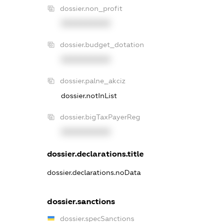
dossier.non_profit
XXXXXXXXXX
dossier.budget_dotation
XXXXXXXXXX
dossier.palne_akciz
dossier.notInList
dossier.bigTaxPayerReg
XXXXXXXXXX
dossier.declarations.title
dossier.declarations.noData
dossier.sanctions
dossier.specSanctions