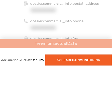
dossier.commercial_info.postal_address
XXXXXXXXXX
dossier.commercial_info.phone
XXXXXXXXXX
dossier.commercial_info.fax
freemium.actualData
XXXXXXXXXX
dossier.commercial_info.email
document.dueToDate
11.10.25
SEARCH.ONMONITORING
XXXXXXXXXX
dossier.commercial_info.website
XXXXXXXXXX
dossier.commercial_info.activity
XXXXXXXXXX