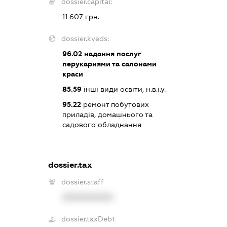
dossier.capital:
11 607 грн.
dossier.kveds:
96.02
надання послуг
перукарнями та салонами
краси
85.59
інші види освіти, н.в.і.у.
95.22
ремонт побутових
приладів, домашнього та
садового обладнання
dossier.tax
dossier.staff
XXXXXXXXXX
dossier.taxDebt