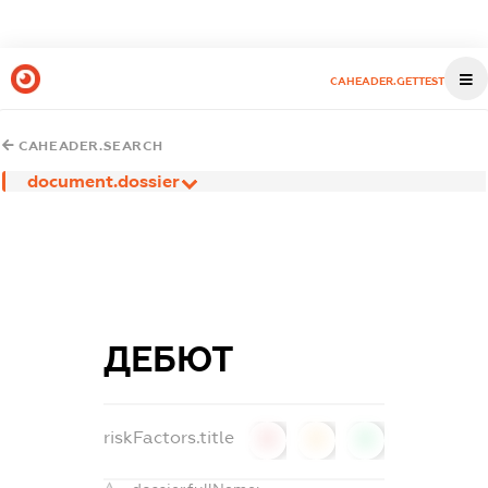
CAHEADER.GETTEST
CAHEADER.SEARCH
document.dossier
ДЕБЮТ
riskFactors.title
0
0
0