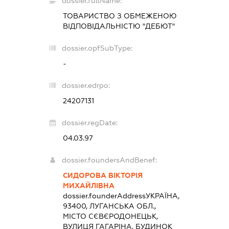
dossier.fullName:
ТОВАРИСТВО З ОБМЕЖЕНОЮ
ВІДПОВІДАЛЬНІСТЮ "ДЕБЮТ"
dossier.opfSubType:
-
dossier.edrpo:
24207131
dossier.regDate:
04.03.97
dossier.foundersAndBenef:
СИДОРОВА ВІКТОРІЯ
МИХАЙЛІВНА
dossier.founderAddress
УКРАЇНА,
93400, ЛУГАНСЬКА ОБЛ.,
МІСТО СЄВЄРОДОНЕЦЬК,
ВУЛИЦЯ ГАГАРІНА, БУДИНОК