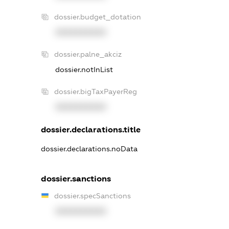
dossier.budget_dotation
XXXXXXXXXX
dossier.palne_akciz
dossier.notInList
dossier.bigTaxPayerReg
XXXXXXXXXX
dossier.declarations.title
dossier.declarations.noData
dossier.sanctions
dossier.specSanctions
XXXXXXXXXX