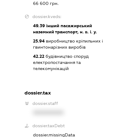
66 600 грн.
dossier.kveds:
49.39
інший пасажирський
наземний транспорт, н. в. і. у.
25.94
виробництво кріпильних і
гвинтонарізних виробів
42.22
будівництво споруд
електропостачання та
телекомунікацій
dossier.tax
dossier.staff
XXXXXXXXXX
dossier.taxDebt
dossier.missingData