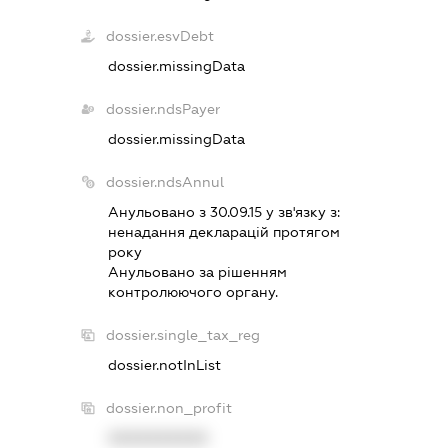
dossier.esvDebt
dossier.missingData
dossier.ndsPayer
dossier.missingData
dossier.ndsAnnul
Анульовано з 30.09.15 у зв'язку з:
ненадання декларацiй протягом
року
Анульовано за рiшенням
контролюючого органу.
dossier.single_tax_reg
dossier.notInList
dossier.non_profit
XXXXXXXXXX