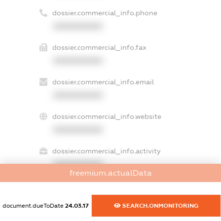
dossier.commercial_info.phone
XXXXXXXXXX
dossier.commercial_info.fax
XXXXXXXXXX
dossier.commercial_info.email
XXXXXXXXXX
dossier.commercial_info.website
XXXXXXXXXX
dossier.commercial_info.activity
XXXXXXXXXX
freemium.actualData
document.dueToDate
24.03.17
SEARCH.ONMONITORING
freemium.exampleText_1
freemium.exampleText_2