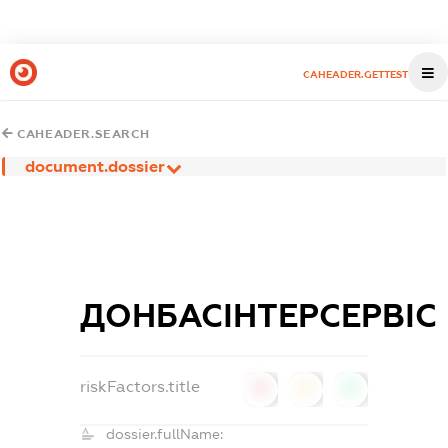
CAHEADER.GETTEST
CAHEADER.SEARCH
document.dossier
ДОНБАСІНТЕРСЕРВІС
riskFactors.title
0
0
0
dossier.fullName: