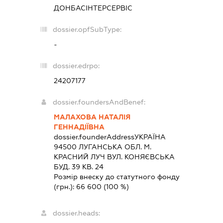
ДОНБАСІНТЕРСЕРВІС
dossier.opfSubType:
-
dossier.edrpo:
24207177
dossier.foundersAndBenef:
МАЛАХОВА НАТАЛІЯ
ГЕННАДІЇВНА
dossier.founderAddress
УКРАЇНА
94500 ЛУГАНСЬКА ОБЛ. М.
КРАСНИЙ ЛУЧ ВУЛ. КОНЯЄВСЬКА
БУД. 39 КВ. 24
Розмір внеску до статутного фонду
(грн.):
66 600
(100 %)
dossier.heads: