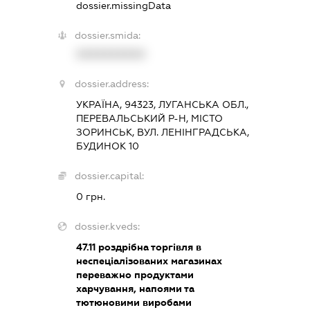
dossier.missingData
dossier.smida:
XXXXXXXXXX
dossier.address:
УКРАЇНА, 94323, ЛУГАНСЬКА ОБЛ.,
ПЕРЕВАЛЬСЬКИЙ Р-Н, МІСТО
ЗОРИНСЬК, ВУЛ. ЛЕНІНГРАДСЬКА,
БУДИНОК 10
dossier.capital:
0 грн.
dossier.kveds:
47.11
роздрібна торгівля в
неспеціалізованих магазинах
переважно продуктами
харчування, напоями та
тютюновими виробами