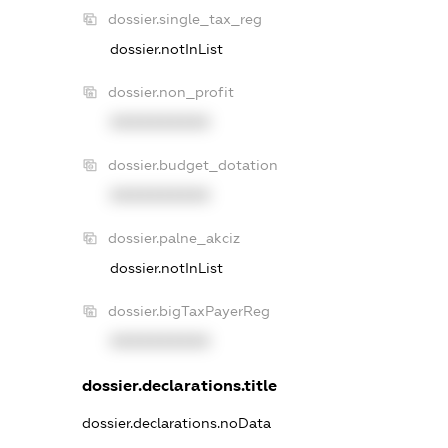
dossier.single_tax_reg
dossier.notInList
dossier.non_profit
XXXXXXXXXX
dossier.budget_dotation
XXXXXXXXXX
dossier.palne_akciz
dossier.notInList
dossier.bigTaxPayerReg
XXXXXXXXXX
dossier.declarations.title
dossier.declarations.noData