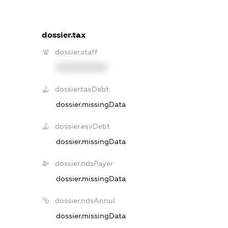
dossier.tax
dossier.staff
XXXXXXXXXX
dossier.taxDebt
dossier.missingData
dossier.esvDebt
dossier.missingData
dossier.ndsPayer
dossier.missingData
dossier.ndsAnnul
dossier.missingData