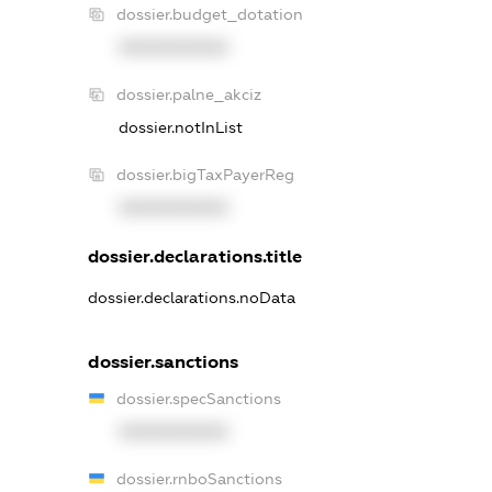
dossier.budget_dotation
XXXXXXXXXX
dossier.palne_akciz
dossier.notInList
dossier.bigTaxPayerReg
XXXXXXXXXX
dossier.declarations.title
dossier.declarations.noData
dossier.sanctions
dossier.specSanctions
XXXXXXXXXX
dossier.rnboSanctions