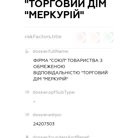
"ТОРГОВИЙ ДІМ
"МЕРКУРІЙ"
riskFactors.title
0
0
0
dossier.fullName:
ФІРМА "СОКІЛ" ТОВАРИСТВА З
ОБМЕЖЕНОЮ
ВІДПОВІДАЛЬНІСТЮ "ТОРГОВИЙ
ДІМ "МЕРКУРІЙ"
dossier.opfSubType:
-
dossier.edrpo:
24207303
dossier.foundersAndBenef: