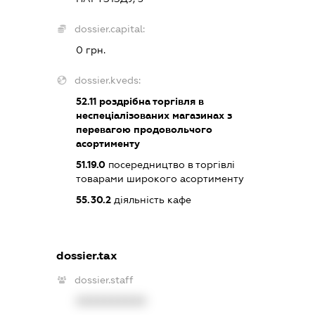
dossier.capital:
0 грн.
dossier.kveds:
52.11
роздрібна торгівля в
неспеціалізованих магазинах з
перевагою продовольчого
асортименту
51.19.0
посередництво в торгівлі
товарами широкого асортименту
55.30.2
діяльність кафе
dossier.tax
dossier.staff
XXXXXXXXXX