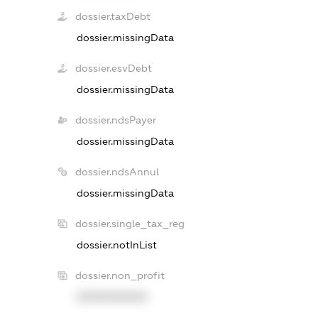
dossier.taxDebt
dossier.missingData
dossier.esvDebt
dossier.missingData
dossier.ndsPayer
dossier.missingData
dossier.ndsAnnul
dossier.missingData
dossier.single_tax_reg
dossier.notInList
dossier.non_profit
XXXXXXXXXX