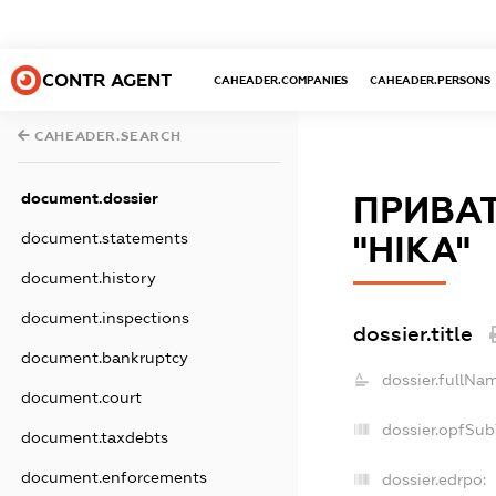
CONTR AGENT
CAHEADER.COMPANIES
CAHEADER.PERSONS
CAHEADER.SEARCH
document.dossier
ПРИВА
document.statements
"НІКА"
document.history
document.inspections
dossier.title
document.bankruptcy
dossier.fullNa
document.court
dossier.opfSub
document.taxdebts
document.enforcements
dossier.edrpo: