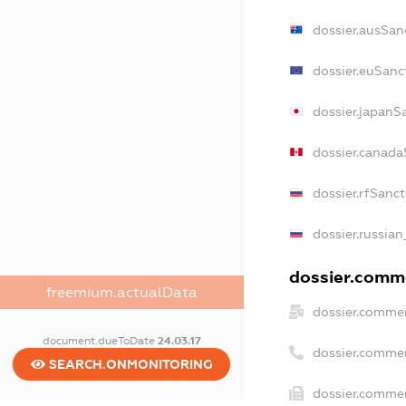
dossier.ausSan
dossier.euSanc
dossier.japanS
dossier.canada
dossier.rfSanc
dossier.russian
dossier.comme
freemium.actualData
dossier.commer
document.dueToDate
24.03.17
dossier.commer
SEARCH.ONMONITORING
dossier.commer