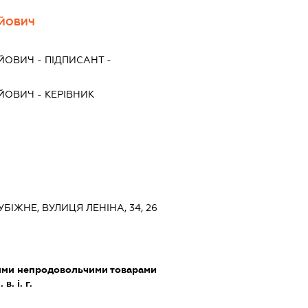
ІЙОВИЧ
ІЙОВИЧ
-
ПІДПИСАНТ
-
ІЙОВИЧ
-
КЕРІВНИК
УБІЖНЕ, ВУЛИЦЯ ЛЕНІНА, 34, 26
шими непродовольчими товарами
. і. г.