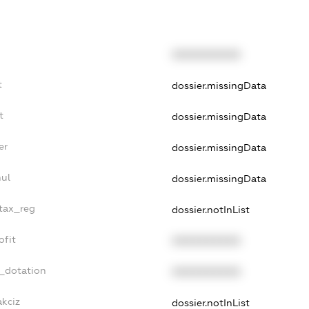
XXXXXXXXXX
t
dossier.missingData
t
dossier.missingData
er
dossier.missingData
nul
dossier.missingData
_tax_reg
dossier.notInList
ofit
XXXXXXXXXX
t_dotation
XXXXXXXXXX
akciz
dossier.notInList