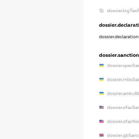
dossier.bigTa
dossier.declarati
dossier.declaratio
dossier.sanction
dossier.specSa
dossier.rnboSa
dossier.amkuBl
dossier.ofacSa
dossier.ofacN
dossier.gbSanc