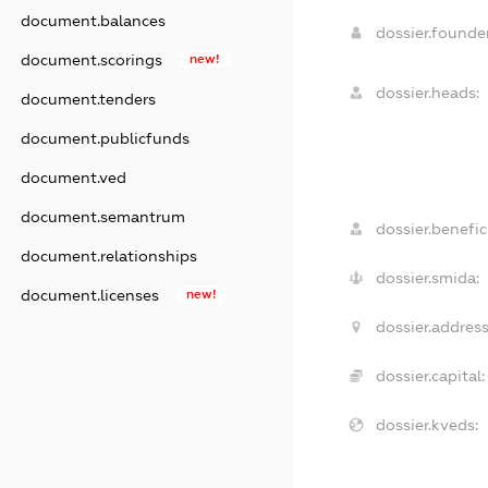
document.balances
dossier.found
document.scorings
new!
dossier.heads:
document.tenders
document.publicfunds
document.ved
document.semantrum
dossier.benefici
document.relationships
dossier.smida:
document.licenses
new!
dossier.address
dossier.capital:
dossier.kveds: