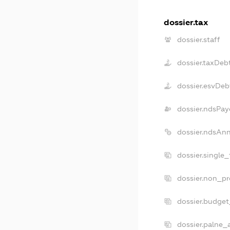
dossier.tax
dossier.staff
dossier.taxDeb
dossier.esvDeb
dossier.ndsPay
dossier.ndsAn
dossier.single
dossier.non_pr
dossier.budge
dossier.palne_