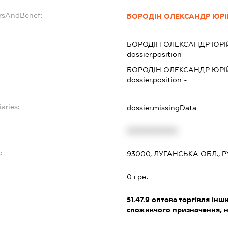
ersAndBenef:
БОРОДІН ОЛЕКСАНДР ЮР
БОРОДІН ОЛЕКСАНДР ЮР
dossier.position -
БОРОДІН ОЛЕКСАНДР ЮР
dossier.position -
aries:
dossier.missingData
XXXXXXXXXX
:
93000, ЛУГАНСЬКА ОБЛ., Р
0 грн.
51.47.9
оптова торгівля ін
споживчого призначення, н. в