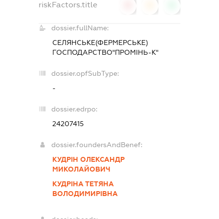
riskFactors.title
0
0
0
dossier.fullName:
СЕЛЯНСЬКЕ(ФЕРМЕРСЬКЕ)
ГОСПОДАРСТВО"ПРОМІНЬ-К"
dossier.opfSubType:
-
dossier.edrpo:
24207415
dossier.foundersAndBenef:
КУДРІН ОЛЕКСАНДР
МИКОЛАЙОВИЧ
КУДРІНА ТЕТЯНА
ВОЛОДИМИРІВНА