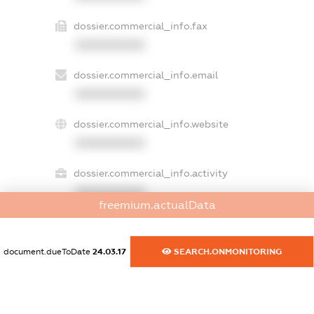
dossier.commercial_info.fax
XXXXXXXXXX
dossier.commercial_info.email
XXXXXXXXXX
dossier.commercial_info.website
XXXXXXXXXX
dossier.commercial_info.activity
XXXXXXXXXX
freemium.actualData
document.dueToDate
24.03.17
SEARCH.ONMONITORING
freemium.exampleText_1
freemium.exampleText_2
freemium.anonymousPerSearch2
FREEMIUM.DETAILS