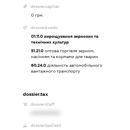
dossier.capital:
0 грн.
dossier.kveds:
01.11.0
вирощування зернових та
технічних культур
51.21.0
оптова торгівля зерном,
насінням та кормами для тварин
60.24.0
діяльність автомобільного
вантажного транспорту
dossier.tax
dossier.staff
XXXXXXXXXX
dossier.taxDebt