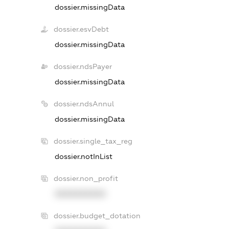
dossier.missingData
dossier.esvDebt
dossier.missingData
dossier.ndsPayer
dossier.missingData
dossier.ndsAnnul
dossier.missingData
dossier.single_tax_reg
dossier.notInList
dossier.non_profit
XXXXXXXXXX
dossier.budget_dotation