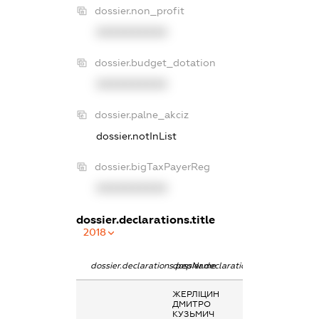
dossier.non_profit
XXXXXXXXXX
dossier.budget_dotation
XXXXXXXXXX
dossier.palne_akciz
dossier.notInList
dossier.bigTaxPayerReg
XXXXXXXXXX
dossier.declarations.title
2018
dossier.declarations.pepName
dossier.declarations.personName
dossier.declara
ЖЕРЛІЦИН
Дохід від нада
ДМИТРО
майна в оренд
КУЗЬМИЧ