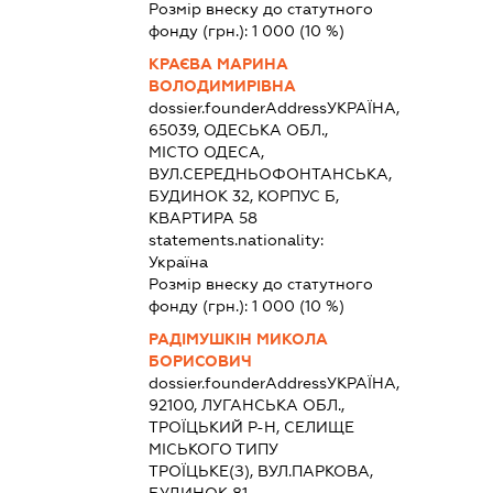
Розмір внеску до статутного
фонду (грн.):
1 000
(10 %)
КРАЄВА МАРИНА
ВОЛОДИМИРІВНА
dossier.founderAddress
УКРАЇНА,
65039, ОДЕСЬКА ОБЛ.,
МІСТО ОДЕСА,
ВУЛ.СЕРЕДНЬОФОНТАНСЬКА,
БУДИНОК 32, КОРПУС Б,
КВАРТИРА 58
statements.nationality:
Україна
Розмір внеску до статутного
фонду (грн.):
1 000
(10 %)
РАДІМУШКІН МИКОЛА
БОРИСОВИЧ
dossier.founderAddress
УКРАЇНА,
92100, ЛУГАНСЬКА ОБЛ.,
ТРОЇЦЬКИЙ Р-Н, СЕЛИЩЕ
МІСЬКОГО ТИПУ
ТРОЇЦЬКЕ(З), ВУЛ.ПАРКОВА,