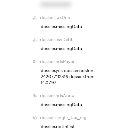
XXXXXXXXXX
dossier.taxDebt
dossier.missingData
dossier.esvDebt
dossier.missingData
dossier.ndsPayer
dossier.yes
dossier.ndsInn
242077112316
dossier.from
14.07.97
dossier.ndsAnnul
dossier.missingData
dossier.single_tax_reg
dossier.notInList