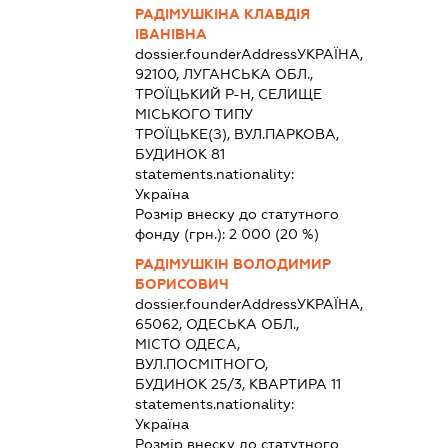
РАДІМУШКІНА КЛАВДІЯ
ІВАНІВНА
dossier.founderAddress
УКРАЇНА,
92100, ЛУГАНСЬКА ОБЛ.,
ТРОЇЦЬКИЙ Р-Н, СЕЛИЩЕ
МІСЬКОГО ТИПУ
ТРОЇЦЬКЕ(З), ВУЛ.ПАРКОВА,
БУДИНОК 81
statements.nationality:
Україна
Розмір внеску до статутного
фонду (грн.):
2 000
(20 %)
РАДІМУШКІН ВОЛОДИМИР
БОРИСОВИЧ
dossier.founderAddress
УКРАЇНА,
65062, ОДЕСЬКА ОБЛ.,
МІСТО ОДЕСА,
ВУЛ.ПОСМІТНОГО,
БУДИНОК 25/3, КВАРТИРА 11
statements.nationality:
Україна
Розмір внеску до статутного