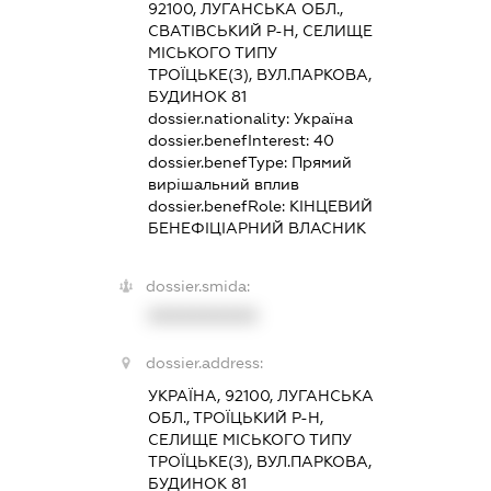
92100, ЛУГАНСЬКА ОБЛ.,
СВАТІВСЬКИЙ Р-Н, СЕЛИЩЕ
МІСЬКОГО ТИПУ
ТРОЇЦЬКЕ(З), ВУЛ.ПАРКОВА,
БУДИНОК 81
dossier.nationality:
Україна
dossier.benefInterest:
40
dossier.benefType:
Прямий
вирішальний вплив
dossier.benefRole:
КІНЦЕВИЙ
БЕНЕФІЦІАРНИЙ ВЛАСНИК
dossier.smida:
XXXXXXXXXX
dossier.address:
УКРАЇНА, 92100, ЛУГАНСЬКА
ОБЛ., ТРОЇЦЬКИЙ Р-Н,
СЕЛИЩЕ МІСЬКОГО ТИПУ
ТРОЇЦЬКЕ(З), ВУЛ.ПАРКОВА,
БУДИНОК 81