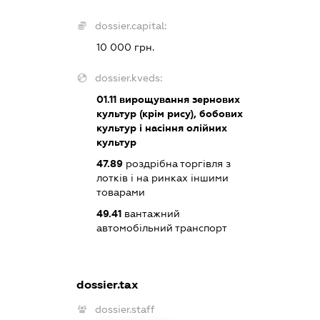
dossier.capital:
10 000 грн.
dossier.kveds:
01.11
вирощування зернових
культур (крім рису), бобових
культур і насіння олійних
культур
47.89
роздрібна торгівля з
лотків і на ринках іншими
товарами
49.41
вантажний
автомобільний транспорт
dossier.tax
dossier.staff