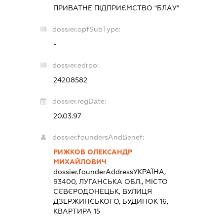
ПРИВАТНЕ ПІДПРИЄМСТВО "БЛАУ"
dossier.opfSubType:
-
dossier.edrpo:
24208582
dossier.regDate:
20.03.97
dossier.foundersAndBenef:
РИЖКОВ ОЛЕКСАНДР
МИХАЙЛОВИЧ
dossier.founderAddress
УКРАЇНА,
93400, ЛУГАНСЬКА ОБЛ., МІСТО
СЄВЄРОДОНЕЦЬК, ВУЛИЦЯ
ДЗЕРЖИНСЬКОГО, БУДИНОК 16,
КВАРТИРА 15