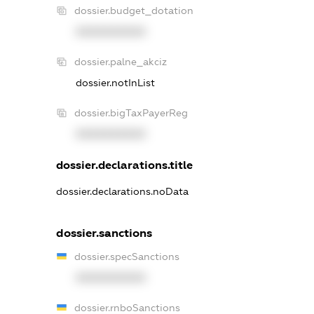
dossier.budget_dotation
XXXXXXXXXX
dossier.palne_akciz
dossier.notInList
dossier.bigTaxPayerReg
XXXXXXXXXX
dossier.declarations.title
dossier.declarations.noData
dossier.sanctions
dossier.specSanctions
XXXXXXXXXX
dossier.rnboSanctions