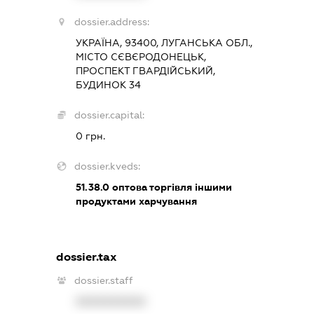
dossier.address:
УКРАЇНА, 93400, ЛУГАНСЬКА ОБЛ.,
МІСТО СЄВЄРОДОНЕЦЬК,
ПРОСПЕКТ ГВАРДІЙСЬКИЙ,
БУДИНОК 34
dossier.capital:
0 грн.
dossier.kveds:
51.38.0
оптова торгівля іншими
продуктами харчування
dossier.tax
dossier.staff
XXXXXXXXXX