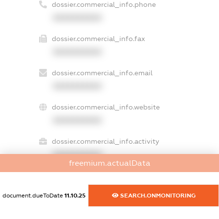
dossier.commercial_info.phone
XXXXXXXXXX
dossier.commercial_info.fax
XXXXXXXXXX
dossier.commercial_info.email
XXXXXXXXXX
dossier.commercial_info.website
XXXXXXXXXX
dossier.commercial_info.activity
XXXXXXXXXX
freemium.actualData
document.dueToDate
11.10.25
SEARCH.ONMONITORING
freemium.exampleText_1
freemium.exampleText_2
freemium.anonymousPerSearch2