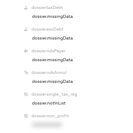
dossier.taxDebt
dossier.missingData
dossier.esvDebt
dossier.missingData
dossier.ndsPayer
dossier.missingData
dossier.ndsAnnul
dossier.missingData
dossier.single_tax_reg
dossier.notInList
dossier.non_profit
XXXXXXXXXX