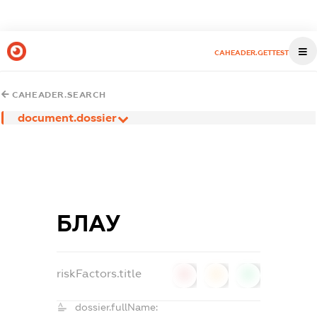
CAHEADER.GETTEST
CAHEADER.SEARCH
document.dossier
БЛАУ
riskFactors.title
0
0
0
dossier.fullName: