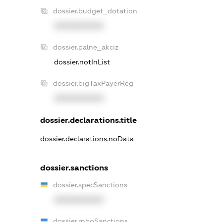
dossier.budget_dotation
XXXXXXXXXX
dossier.palne_akciz
dossier.notInList
dossier.bigTaxPayerReg
XXXXXXXXXX
dossier.declarations.title
dossier.declarations.noData
dossier.sanctions
dossier.specSanctions
XXXXXXXXXX
dossier.rnboSanctions