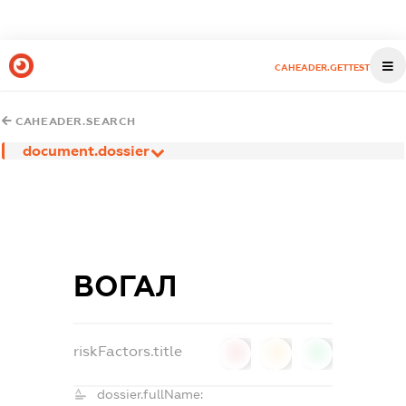
CAHEADER.GETTEST
CAHEADER.SEARCH
document.dossier
ВОГАЛ
riskFactors.title
0
0
0
dossier.fullName: