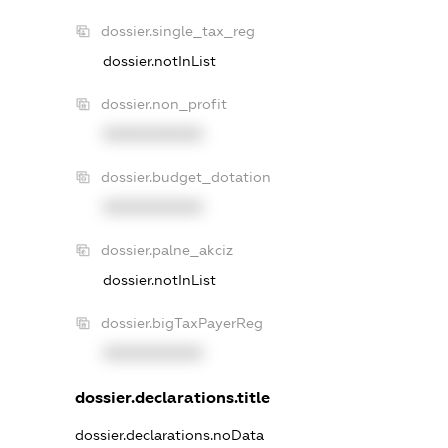
dossier.single_tax_reg
dossier.notInList
dossier.non_profit
XXXXXXXXXX
dossier.budget_dotation
XXXXXXXXXX
dossier.palne_akciz
dossier.notInList
dossier.bigTaxPayerReg
XXXXXXXXXX
dossier.declarations.title
dossier.declarations.noData