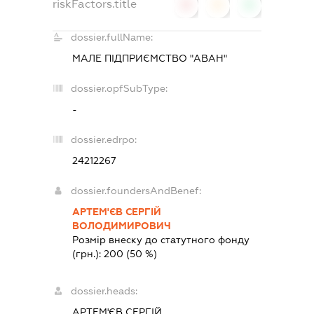
riskFactors.title
0
0
0
dossier.fullName:
МАЛЕ ПІДПРИЄМСТВО "АВАН"
dossier.opfSubType:
-
dossier.edrpo:
24212267
dossier.foundersAndBenef:
АРТЕМ'ЄВ СЕРГІЙ
ВОЛОДИМИРОВИЧ
Розмір внеску до статутного фонду
(грн.):
200
(50 %)
dossier.heads:
АРТЕМ'ЄВ СЕРГІЙ