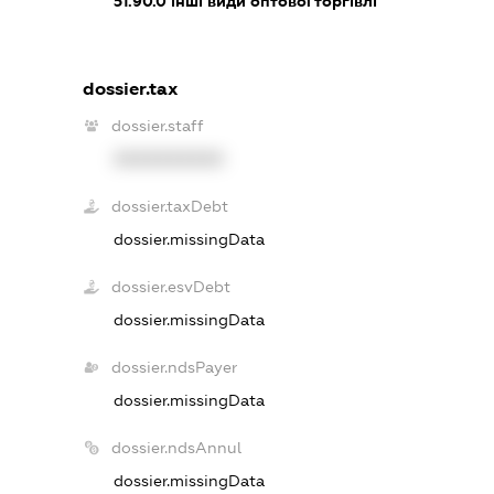
51.90.0
інші види оптової торгівлі
dossier.tax
dossier.staff
XXXXXXXXXX
dossier.taxDebt
dossier.missingData
dossier.esvDebt
dossier.missingData
dossier.ndsPayer
dossier.missingData
dossier.ndsAnnul
dossier.missingData