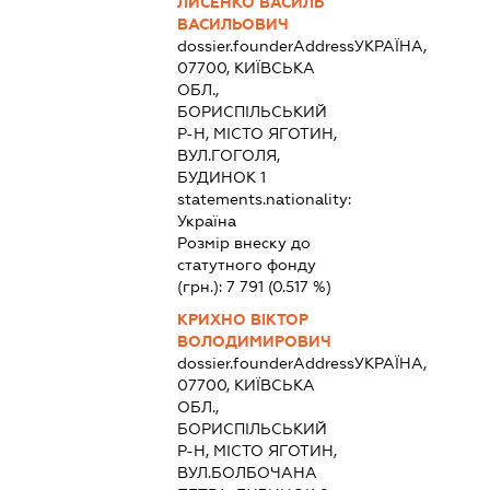
ЛИСЕНКО ВАСИЛЬ
ВАСИЛЬОВИЧ
dossier.founderAddress
УКРАЇНА,
07700, КИЇВСЬКА
ОБЛ.,
БОРИСПІЛЬСЬКИЙ
Р-Н, МІСТО ЯГОТИН,
ВУЛ.ГОГОЛЯ,
БУДИНОК 1
statements.nationality:
Україна
Розмір внеску до
статутного фонду
(грн.):
7 791
(0.517 %)
КРИХНО ВІКТОР
ВОЛОДИМИРОВИЧ
dossier.founderAddress
УКРАЇНА,
07700, КИЇВСЬКА
ОБЛ.,
БОРИСПІЛЬСЬКИЙ
Р-Н, МІСТО ЯГОТИН,
ВУЛ.БОЛБОЧАНА