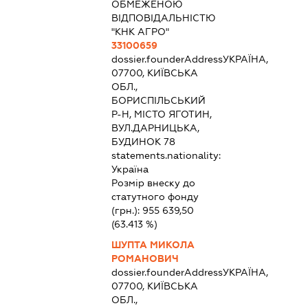
ОБМЕЖЕНОЮ
ВІДПОВІДАЛЬНІСТЮ
"КНК АГРО"
33100659
dossier.founderAddress
УКРАЇНА,
07700, КИЇВСЬКА
ОБЛ.,
БОРИСПІЛЬСЬКИЙ
Р-Н, МІСТО ЯГОТИН,
ВУЛ.ДАРНИЦЬКА,
БУДИНОК 78
statements.nationality:
Україна
Розмір внеску до
статутного фонду
(грн.):
955 639,50
(63.413 %)
ШУПТА МИКОЛА
РОМАНОВИЧ
dossier.founderAddress
УКРАЇНА,
07700, КИЇВСЬКА
ОБЛ.,