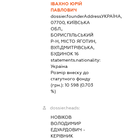
ІВАХНО ЮРІЙ
ПАВЛОВИЧ
dossier.founderAddress
УКРАЇНА,
07700, КИЇВСЬКА
ОБЛ.,
БОРИСПІЛЬСЬКИЙ
Р-Н, МІСТО ЯГОТИН,
ВУЛ.ДМИТРІВСЬКА,
БУДИНОК 16
statements.nationality:
Україна
Розмір внеску до
статутного фонду
(грн.):
10 598
(0.703
%)
dossier.heads:
НОВІКОВ
ВОЛОДИМИР
ЕДУАРДОВИЧ
-
КЕРІВНИК