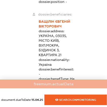
dossier.position -
dossier.beneficiaries:
ВАЩІЛІН ЄВГЕНІЙ
ВІКТОРОВИЧ
dossier.address:
УКРАЇНА, 03035,
МІСТО КИЇВ,
ВУЛ.МОКРА,
БУДИНОК 3,
КВАРТИРА 21
dossier.nationality:
Україна
dossier.benefInterest:
-
dossier.benefType:
Не
прямий вирішальний
freemium.actualData
вплив
dossier.benefRole:
КІНЦЕВИЙ
document.dueToDate
15.04.25
SEARCH.ONMONITORING
БЕНЕФІЦІАРНИЙ