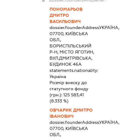
dossier.foundersAndBenef:
ПОНОМАРЬОВ
ДМИТРО
ВАСИЛЬОВИЧ
dossier.founderAddress
УКРАЇНА,
07700, КИЇВСЬКА
ОБЛ.,
БОРИСПІЛЬСЬКИЙ
Р-Н, МІСТО ЯГОТИН,
ВУЛ.ДМИТРІВСЬКА,
БУДИНОК 46А
statements.nationality:
Україна
Розмір внеску до
статутного фонду
(грн.):
125 583,41
(8.333 %)
ОВЧАРИК ДМИТРО
ІВАНОВИЧ
dossier.founderAddress
УКРАЇНА,
07700, КИЇВСЬКА
ОБЛ.,