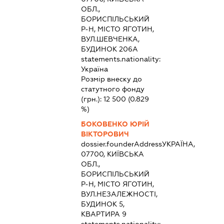
ОБЛ.,
БОРИСПІЛЬСЬКИЙ
Р-Н, МІСТО ЯГОТИН,
ВУЛ.ШЕВЧЕНКА,
БУДИНОК 206А
statements.nationality:
Україна
Розмір внеску до
статутного фонду
(грн.):
12 500
(0.829
%)
БОКОВЕНКО ЮРІЙ
ВІКТОРОВИЧ
dossier.founderAddress
УКРАЇНА,
07700, КИЇВСЬКА
ОБЛ.,
БОРИСПІЛЬСЬКИЙ
Р-Н, МІСТО ЯГОТИН,
ВУЛ.НЕЗАЛЕЖНОСТІ,
БУДИНОК 5,
КВАРТИРА 9