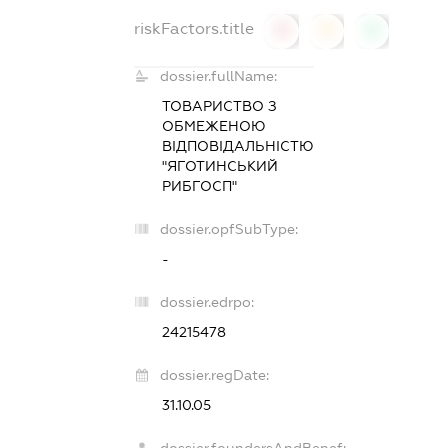
riskFactors.title
0
0
0
dossier.fullName:
ТОВАРИСТВО З
ОБМЕЖЕНОЮ
ВІДПОВІДАЛЬНІСТЮ
"ЯГОТИНСЬКИЙ
РИБГОСП"
dossier.opfSubType:
-
dossier.edrpo:
24215478
dossier.regDate:
31.10.05