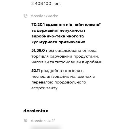
2 408 100 грн.
dossier.kveds:
70.20.1
здавання під найм власної
та державної нерухомості
виробничо-технічного та
культурного призначення
51.39.0
неспеціалізована оптова
торгівля харчовими продуктами,
напоями та тютюновими виробами
52.11
роздрібна торгівля в
неспеціалізованих магазинах з
перевагою продовольчого
асортименту
dossier.tax
dossier.staff