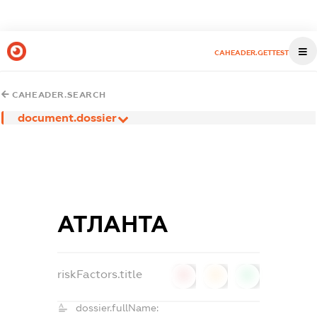
CAHEADER.GETTEST
CAHEADER.SEARCH
document.dossier
АТЛАНТА
riskFactors.title
0
0
0
dossier.fullName: