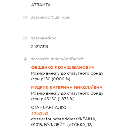
АТЛАНТА
dossier.opfSubType:
-
dossier.edrpo:
24217313
dossier.foundersAndBenef:
ФЕЩЕНКО ЛЕОНІД ІВАНОВИЧ
Розмір внеску до статутного фонду
(грн.):
150
(0.006 %)
МУДРИК КАТЕРИНА МИКОЛАЇВНА
Розмір внеску до статутного фонду
(грн.):
45 150
(1.875 %)
СТАНДАРТ АЛКО
30521521
dossier.founderAddress
УКРАЇНА,
01015, ВУЛ. ЛЕЙПЦИГСЬКА, 12,