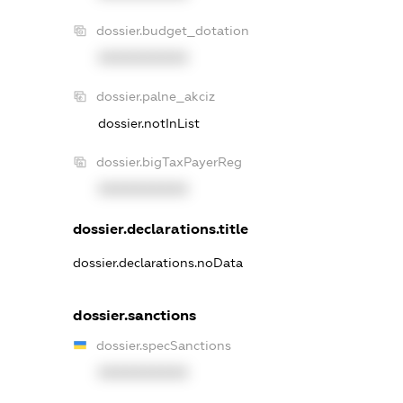
dossier.budget_dotation
XXXXXXXXXX
dossier.palne_akciz
dossier.notInList
dossier.bigTaxPayerReg
XXXXXXXXXX
dossier.declarations.title
dossier.declarations.noData
dossier.sanctions
dossier.specSanctions
XXXXXXXXXX