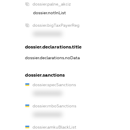
dossier.palne_akciz
dossier.notInList
dossier.bigTaxPayerReg
XXXXXXXXXX
dossier.declarations.title
dossier.declarations.noData
dossier.sanctions
dossier.specSanctions
XXXXXXXXXX
dossier.rnboSanctions
XXXXXXXXXX
dossier.amkuBlackList