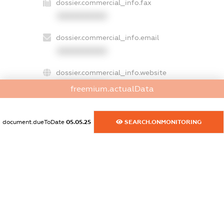
dossier.commercial_info.fax
XXXXXXXXXX
dossier.commercial_info.email
XXXXXXXXXX
dossier.commercial_info.website
XXXXXXXXXX
freemium.actualData
dossier.commercial_info.activity
XXXXXXXXXX
document.dueToDate
05.05.25
SEARCH.ONMONITORING
freemium.exampleText_1
freemium.exampleText_2
freemium.anonymousPerSearch2
FREEMIUM.DETAILS
FREEMIUM.REGISTER