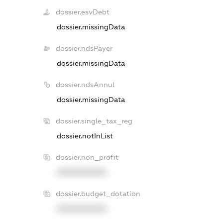
dossier.esvDebt
dossier.missingData
dossier.ndsPayer
dossier.missingData
dossier.ndsAnnul
dossier.missingData
dossier.single_tax_reg
dossier.notInList
dossier.non_profit
XXXXXXXXXX
dossier.budget_dotation
XXXXXXXXXX