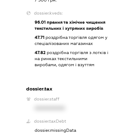
dossier.kveds:
96.01
прання та хімічне чищення
текстильних і хутряних виробів
47.71
роздрібна торгівля одягом у
спеціалізованих магазинах
47.82
роздрібна торгівля з лотків і
на ринках текстильними
виробами, одягом і взуттям
dossier.tax
dossier.staff
XXXXXXXXXX
dossier.taxDebt
dossier.missingData