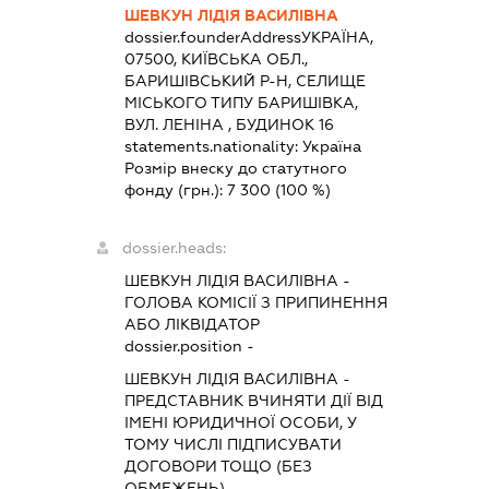
ШЕВКУН ЛІДІЯ ВАСИЛІВНА
dossier.founderAddress
УКРАЇНА,
07500, КИЇВСЬКА ОБЛ.,
БАРИШІВСЬКИЙ Р-Н, СЕЛИЩЕ
МІСЬКОГО ТИПУ БАРИШІВКА,
ВУЛ. ЛЕНІНА , БУДИНОК 16
statements.nationality:
Україна
Розмір внеску до статутного
фонду (грн.):
7 300
(100 %)
dossier.heads:
ШЕВКУН ЛІДІЯ ВАСИЛІВНА
-
ГОЛОВА КОМІСІЇ З ПРИПИНЕННЯ
АБО ЛІКВІДАТОР
dossier.position -
ШЕВКУН ЛІДІЯ ВАСИЛІВНА
-
ПРЕДСТАВНИК
ВЧИНЯТИ ДІЇ ВІД
ІМЕНІ ЮРИДИЧНОЇ ОСОБИ, У
ТОМУ ЧИСЛІ ПІДПИСУВАТИ
ДОГОВОРИ ТОЩО (БЕЗ
ОБМЕЖЕНЬ)