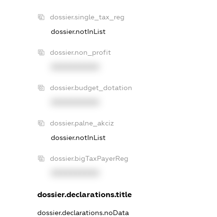
dossier.single_tax_reg
dossier.notInList
dossier.non_profit
XXXXXXXXXX
dossier.budget_dotation
XXXXXXXXXX
dossier.palne_akciz
dossier.notInList
dossier.bigTaxPayerReg
XXXXXXXXXX
dossier.declarations.title
dossier.declarations.noData