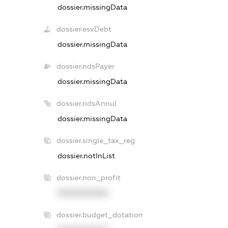
dossier.missingData
dossier.esvDebt
dossier.missingData
dossier.ndsPayer
dossier.missingData
dossier.ndsAnnul
dossier.missingData
dossier.single_tax_reg
dossier.notInList
dossier.non_profit
XXXXXXXXXX
dossier.budget_dotation