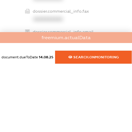
dossier.commercial_info.fax
XXXXXXXXXX
dossier.commercial_info.email
freemium.actualData
XXXXXXXXXX
dossier.commercial_info.website
document.dueToDate
14.08.25
SEARCH.ONMONITORING
XXXXXXXXXX
dossier.commercial_info.activity
XXXXXXXXXX
freemium.exampleText_1
freemium.exampleText_2
freemium.anonymousPerSearch2
FREEMIUM.DETAILS