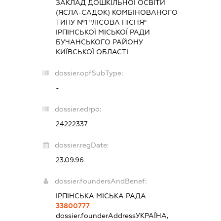
ЗАКЛАД ДОШКІЛЬНОЇ ОСВІТИ
(ЯСЛА-САДОК) КОМБІНОВАНОГО
ТИПУ №1 "ЛІСОВА ПІСНЯ"
ІРПІНСЬКОЇ МІСЬКОЇ РАДИ
БУЧАНСЬКОГО РАЙОНУ
КИЇВСЬКОЇ ОБЛАСТІ
dossier.opfSubType:
-
dossier.edrpo:
24222337
dossier.regDate:
23.09.96
dossier.foundersAndBenef:
ІРПІНСЬКА МІСЬКА РАДА
33800777
dossier.founderAddress
УКРАЇНА,