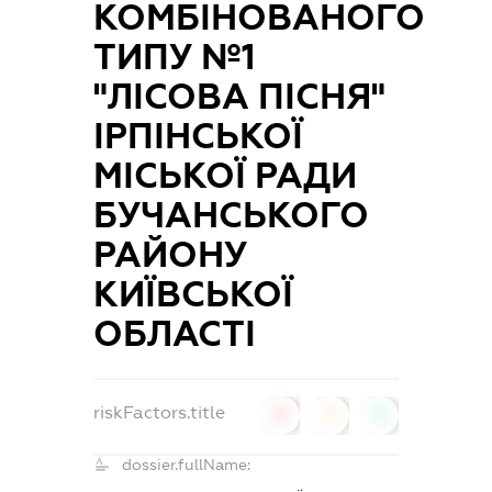
КОМБІНОВАНОГО
ТИПУ №1
"ЛІСОВА ПІСНЯ"
ІРПІНСЬКОЇ
МІСЬКОЇ РАДИ
БУЧАНСЬКОГО
РАЙОНУ
КИЇВСЬКОЇ
ОБЛАСТІ
riskFactors.title
0
0
0
dossier.fullName: