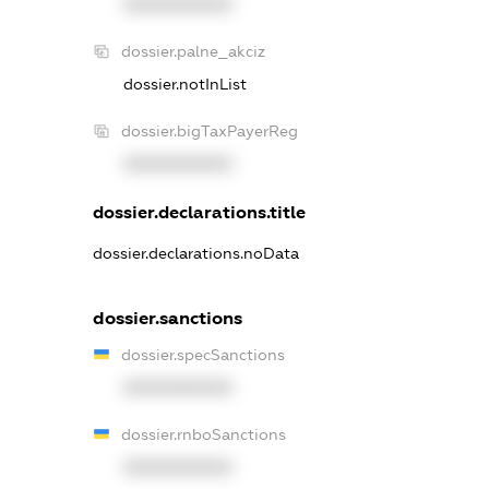
XXXXXXXXXX
dossier.palne_akciz
dossier.notInList
dossier.bigTaxPayerReg
XXXXXXXXXX
dossier.declarations.title
dossier.declarations.noData
dossier.sanctions
dossier.specSanctions
XXXXXXXXXX
dossier.rnboSanctions
XXXXXXXXXX